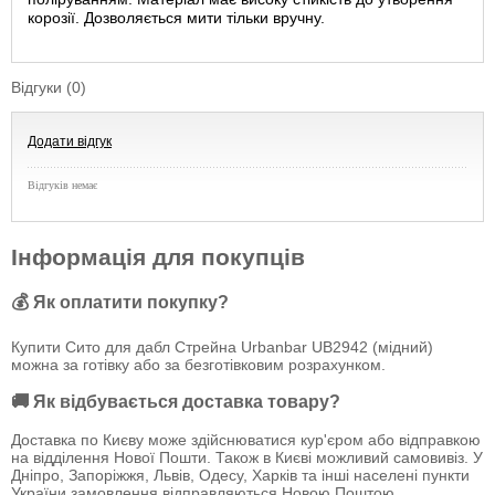
корозії. Дозволяється мити тільки вручну.
Відгуки (0)
Додати відгук
Відгуків немає
Інформація для покупців
💰 Як оплатити покупку?
Купити Сито для дабл Стрейна Urbanbar UB2942 (мідний)
можна за готівку або за безготівковим розрахунком.
🚚 Як відбувається доставка товару?
Доставка по Києву може здійснюватися кур'єром або відправкою
на відділення Нової Пошти. Також в Києві можливий самовивіз. У
Дніпро, Запоріжжя, Львів, Одесу, Харків та інші населені пункти
України замовлення відправляються Новою Поштою.