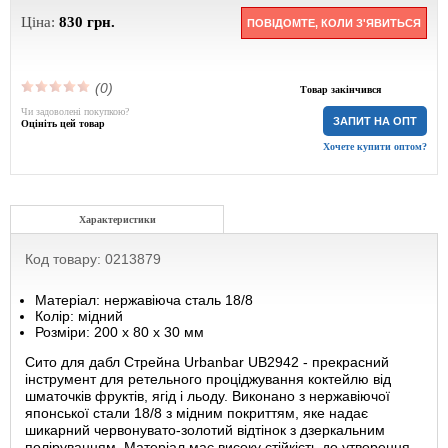
Ціна:
830
грн.
ПОВІДОМТЕ, КОЛИ З'ЯВИТЬСЯ
(0)
Товар закінчився
Чи задоволені покупкою?
ЗАПИТ НА ОПТ
Оцініть цей товар
Хочете купити оптом?
Характеристики
Код товару: 0213879
Матеріал: нержавіюча сталь 18/8
Колір: мідний
Розміри: 200 х 80 х 30 мм
Сито для дабл Стрейна Urbanbar UB2942 - прекрасний
інструмент для ретельного проціджування коктейлю від
шматочків фруктів, ягід і льоду. Виконано з нержавіючої
японської стали 18/8 з мідним покриттям, яке надає
шикарний червонувато-золотий відтінок з дзеркальним
поліруванням. Матеріал має високу стійкість до утворення