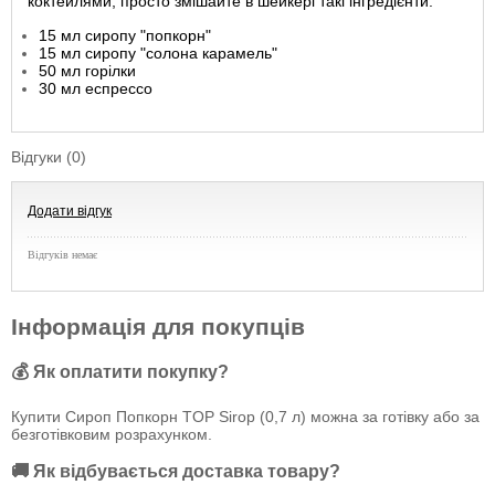
коктейлями, просто змішайте в шейкері такі інгредієнти:
15 мл сиропу "попкорн"
15 мл сиропу "солона карамель"
50 мл горілки
30 мл еспрессо
Відгуки (0)
Додати відгук
Відгуків немає
Інформація для покупців
💰 Як оплатити покупку?
Купити Сироп Попкорн TOP Sirop (0,7 л) можна за готівку або за
безготівковим розрахунком.
🚚 Як відбувається доставка товару?