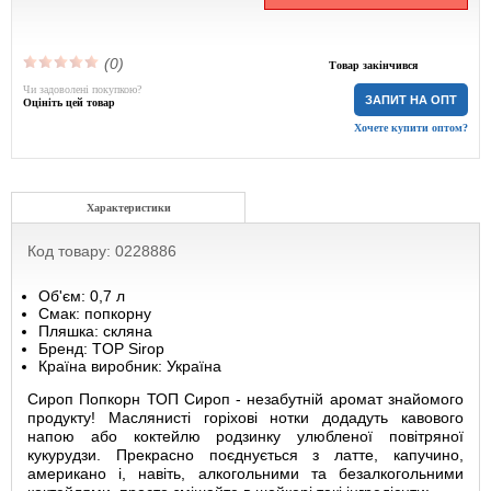
(0)
Товар закінчився
Чи задоволені покупкою?
ЗАПИТ НА ОПТ
Оцініть цей товар
Хочете купити оптом?
Характеристики
Код товару: 0228886
Об'єм: 0,7 л
Смак: попкорну
Пляшка: скляна
Бренд: TOP Sirop
Країна виробник: Україна
Сироп Попкорн ТОП Сироп - незабутній аромат знайомого
продукту! Маслянисті горіхові нотки додадуть кавового
напою або коктейлю родзинку улюбленої повітряної
кукурудзи. Прекрасно поєднується з латте, капучино,
американо і, навіть, алкогольними та безалкогольними