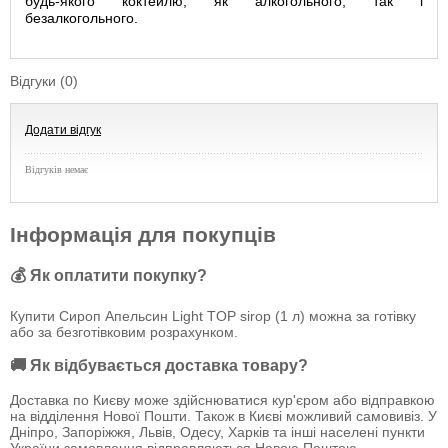
будь-якого коктейлю, як алкогольного, так і
безалкогольного.
Відгуки (0)
Додати відгук
Відгуків немає
Інформація для покупців
💰 Як оплатити покупку?
Купити Сироп Апельсин Light TOP sirop (1 л) можна за готівку
або за безготівковим розрахунком.
🚚 Як відбувається доставка товару?
Доставка по Києву може здійснюватися кур'єром або відправкою
на відділення Нової Пошти. Також в Києві можливий самовивіз. У
Дніпро, Запоріжжя, Львів, Одесу, Харків та інші населені пункти
України замовлення відправляються Новою Поштою.