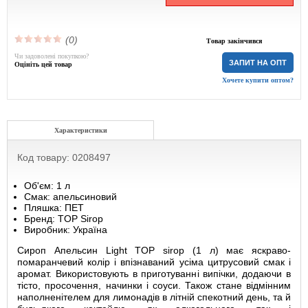
(0)
Товар закінчився
Чи задоволені покупкою?
ЗАПИТ НА ОПТ
Оцініть цей товар
Хочете купити оптом?
Характеристики
Код товару: 0208497
Об'єм: 1 л
Смак: апельсиновий
Пляшка: ПЕТ
Бренд: TOP Sirop
Виробник: Україна
Сироп Апельсин Light TOP sirop (1 л) має яскраво-
помаранчевий колір і впізнаваний усіма цитрусовий смак і
аромат. Використовують в приготуванні випічки, додаючи в
тісто, просочення, начинки і соуси. Також стане відмінним
наполненітелем для лимонадів в літній спекотний день, та й