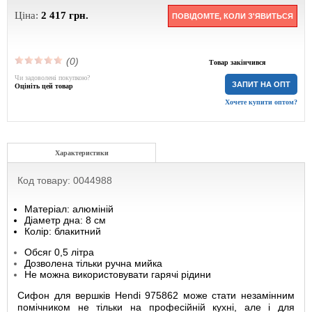
Ціна:
2 417
грн.
ПОВІДОМТЕ, КОЛИ З'ЯВИТЬСЯ
(0)
Товар закінчився
Чи задоволені покупкою?
ЗАПИТ НА ОПТ
Оцініть цей товар
Хочете купити оптом?
Характеристики
Код товару: 0044988
Матеріал: алюміній
Діаметр дна: 8 см
Колір: блакитний
Обсяг 0,5 літра
Дозволена тільки ручна мийка
Не можна використовувати гарячі рідини
Сифон для вершків Hendi 975862 може стати незамінним
помічником не тільки на професійній кухні, але і для