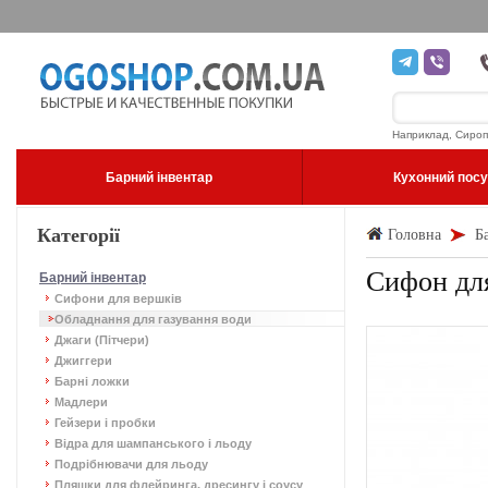
Наприклад, Сироп
Барний інвентар
Кухонний пос
Категорії
Головна
Б
Сифон для 
Барний інвентар
Сифони для вершків
Обладнання для газування води
Джаги (Пітчери)
Джиггери
Барні ложки
Мадлери
Гейзери і пробки
Відра для шампанського і льоду
Подрібнювачи для льоду
Пляшки для флейринга, дресингу і соусу