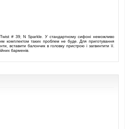
 Twist # 39; N Sparkle. У стандартному сифоні неможливо
з цим комплектом таких проблем не буде. Для приготування
ти, вставити балончик в головку пристрою і загвинтити її.
ійних барменів.