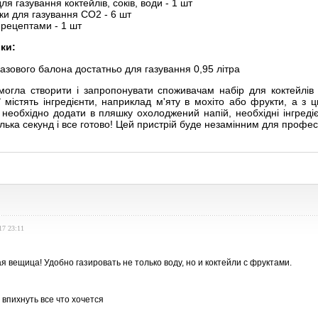
ля газування коктейлів, соків, води - 1 шт
и для газування CO2 - 6 шт
 рецептами - 1 шт
ки:
азового балона достатньо для газування 0,95 літра
змогла створити і запропонувати споживачам набір для коктейлів
ї містять інгредієнти, наприклад м'яту в мохіто або фрукти, а 
необхідно додати в пляшку охолоджений напій, необхідні інгредієн
лька секунд і все готово! Цей пристрій буде незамінним для профес
17 23:11
 вещица! Удобно газировать не только воду, но и коктейли с фруктами.
 впихнуть все что хочется