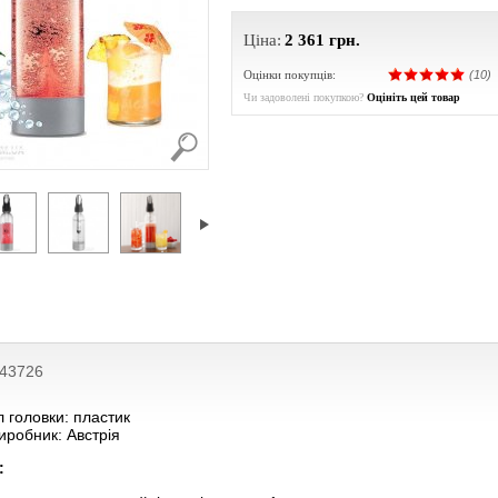
Ціна:
2 361
грн.
Оцінки покупців:
(10)
Чи задоволені покупкою?
Оцініть цей товар
043726
 головки: пластик
иробник: Австрія
: