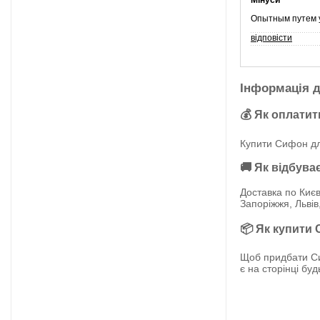
Мінуси
Опытным путем у
відповісти
Інформація д
💰 Як оплатит
Купити Сифон для
🚚 Як відбува
Доставка по Києв
Запоріжжя, Львів
📦 Як купити С
Щоб придбати Сиф
є на сторінці бу