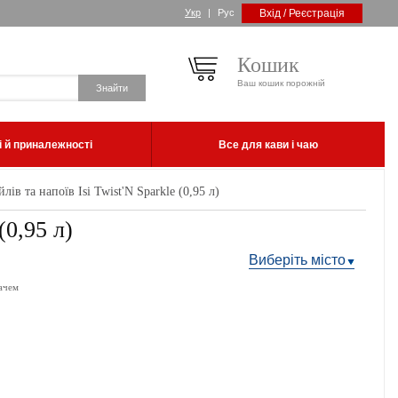
Укр
|
Рус
Вхід / Реєстрація
Кошик
Ваш кошик порожній
 й приналежності
Все для кави і чаю
ів та напоїв Isi Twist'N Sparkle (0,95 л)
(0,95 л)
Виберіть місто
ачем