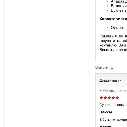
Апарат д
Балончик
Буклет з
Характеристи
Одного г
Компанія Isi 
газувати напо
коктейлю Вам 
Всього лише кі
Відгуки (1)
Додати відгук
Marina88
-
16/12/20
Супер прикольная
Плюсы
В бутылку можно