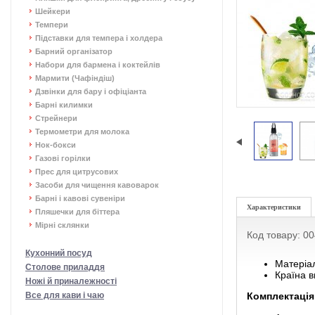
Шейкери
Темпери
Підставки для темпера і холдера
Барний організатор
Набори для бармена і коктейлів
Мармити (Чафіндіш)
Дзвінки для бару і офіціанта
Барні килимки
Стрейнери
Термометри для молока
Нок-бокси
Газові горілки
Прес для цитрусових
Засоби для чищення кавоварок
Барні і кавові сувеніри
Характеристики
Пляшечки для біттера
Мірні склянки
Код товару: 0
Кухонний посуд
Матеріал
Столове приладдя
Країна в
Ножі й приналежності
Все для кави і чаю
Комплектація