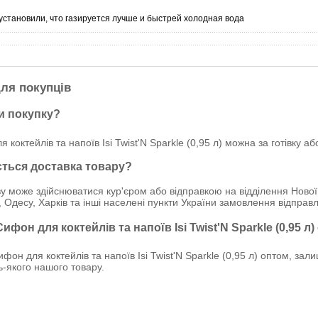
становили, что газируется лучше и быстрей холодная вода
ля покупців
и покупку?
 коктейлів та напоїв Isi Twist'N Sparkle (0,95 л) можна за готівку а
ється доставка товару?
у може здійснюватися кур'єром або відправкою на відділення Нової
, Одесу, Харків та інші населені пункти України замовлення відпр
ифон для коктейлів та напоїв Isi Twist'N Sparkle (0,95 л
он для коктейлів та напоїв Isi Twist'N Sparkle (0,95 л) оптом, за
дь-якого нашого товару.