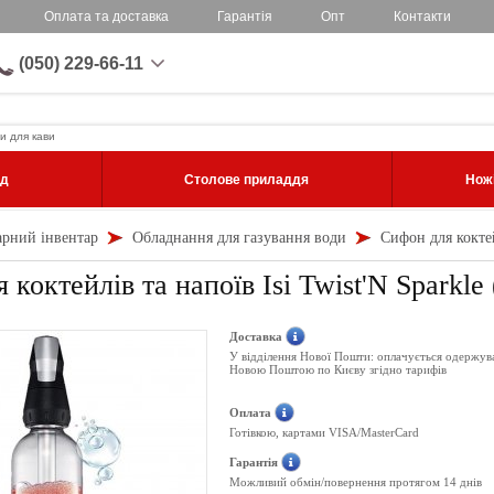
Оплата та доставка
Гарантія
Опт
Контакти
(050) 229-66-11
и для кави
уд
Столове приладдя
Ножі
арний інвентар
Обладнання для газування води
Сифон для коктейл
коктейлів та напоїв Isi Twist'N Sparkle 
Доставка
У відділення Нової Пошти: оплачується одержув
Новою Поштою по Києву згідно тарифів
Оплата
Готівкою, картами VISA/MasterCard
Гарантія
Можливий обмін/повернення протягом 14 днів