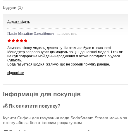
Відгуки (1)
Додати відгук
Пакіж Михайло Олексійович
-
17/10/2016 18:07
Замовляв іншу модель, дешевшу. На жаль не було в наявності.
Менеджер запропонував цю модель по ціні дешевшої моделі, і так як
це був подарок на мой день народження я охоче погодився. Чудеса
бувають.
Вода газується щодня, жалкую, що не зробив покупку раніше.
відповісти
Інформація для покупців
💰 Як оплатити покупку?
Купити Сифон для газування води SodaStream Stream можна за
готівку або за безготівковим розрахунком.