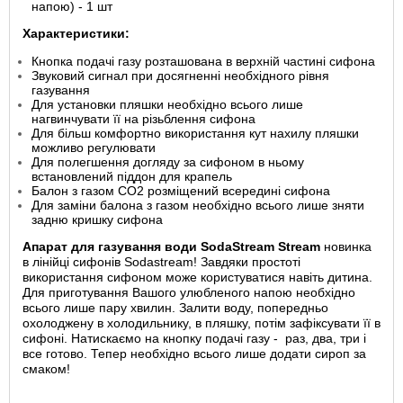
напою) - 1 шт
Характеристики:
Кнопка подачі газу розташована в верхній частині сифона
Звуковий сигнал при досягненні необхідного рівня
газування
Для установки пляшки необхідно всього лише
нагвинчувати її на різьблення сифона
Для більш комфортно використання кут нахилу пляшки
можливо регулювати
Для полегшення догляду за сифоном в ньому
встановлений піддон для крапель
Балон з газом CO2 розміщений всередині сифона
Для заміни балона з газом необхідно всього лише зняти
задню кришку сифона
Апарат для газування води SodaStream Stream
новинка
в лінійці сифонів Sodastream! Завдяки простоті
використання сифоном може користуватися навіть дитина.
Для приготування Вашого улюбленого напою необхідно
всього лише пару хвилин. Залити воду, попередньо
охолоджену в холодильнику, в пляшку, потім зафіксувати її в
сифоні. Натискаємо на кнопку подачі газу - раз, два, три і
все готово. Тепер необхідно всього лише додати сироп за
смаком!