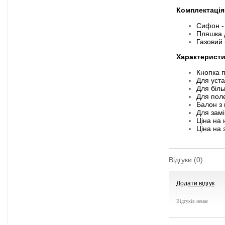
Комплектація
Сифон -
Пляшка д
Газовий 
Характеристи
Кнопка п
Для уста
Для біл
Для пол
Балон з
Для замі
Ціна на
Ціна на
Відгуки (0)
Додати відгук
Відгуків немає