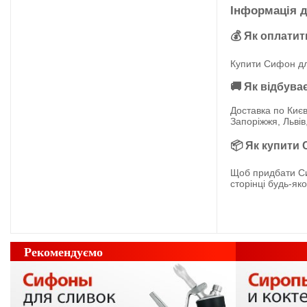
Інформація д
💰 Як оплатит
Купити Сифон для
🚚 Як відбува
Доставка по Києв
Запоріжжя, Львів
📦 Як купити 
Щоб придбати Си
сторінці будь-як
Рекомендуємо