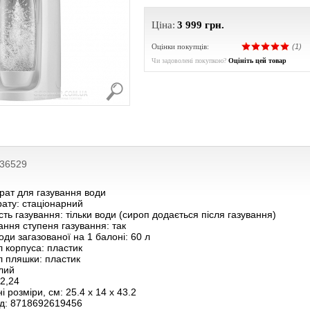
Ціна:
3 999
грн.
Оцінки покупців:
(1)
Чи задоволені покупкою?
Оцініть цей товар
236529
рат для газування води
ату: стаціонарний
ть газування: тільки води (сироп додається після газування)
ння ступеня газування: так
оди загазованої на 1 балоні: 60 л
 корпуса: пластик
л пляшки: пластик
ілий
 2,24
і розміри, см: 25.4 x 14 x 43.2
д: 8718692619456