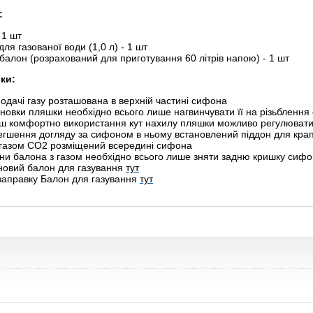
:
 1 шт
ля газованої води (1,0 л) - 1 шт
балон (розрахований для приготування 60 літрів напою) - 1 шт
ки:
одачі газу розташована в верхній частині сифона
новки пляшки необхідно всього лише нагвинчувати її на різьбленн
ьш комфортно використання кут нахилу пляшки можливо регулюват
егшення догляду за сифоном в ньому встановлений піддон для кра
 газом CO2 розміщений всередині сифона
ни балона з газом необхідно всього лише зняти задню кришку сиф
 новий балон для газування
тут
 заправку Балон для газування
тут