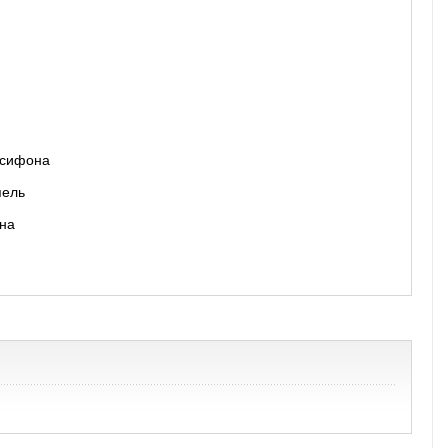
я сифона
и
пель
она