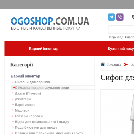
Наприклад, Сироп
Барний інвентар
Кухонний пос
Категорії
Головна
Б
Сифон для
Барний інвентар
Сифони для вершків
Обладнання для газування води
Джаги (Пітчери)
Джиггери
Барні ложки
Мадлери
Гейзери і пробки
Відра для шампанського і льоду
Подрібнювачи для льоду
Пляшки для флейринга, дресингу і соусу