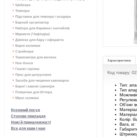
Шейкери
Темпери
Підставки для темпера і холдера
Барний організатор
Набори для бармена і коктейлів
Мармити (Чафіндіш)
Дзвінки для бару і офіціанта
Барні килимки
Стрейнери
Термометри для молока
Характеристики
Нок-бокси
Газові горілки
Код товару: 0
Прес для цитрусових
Засоби для чищення кавоварок
Тип: апа
Барні і кавові сувеніри
Тип апар
Пляшечки для біттера
Можливіс
Мірні склянки
Регулюва
Об'ємг в
Матеріал
Кухонний посуд
Матеріа
Столове приладдя
Колір: б
Ножі й приналежності
Вага, кг:
Все для кави і чаю
Габаритн
Штрихко