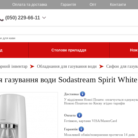
Оплата та доставка
Гарантія
Опт
Контакти
(050) 229-66-11
и для кави
уд
Столове приладдя
Ножі
арний інвентар
Обладнання для газування води
Сифон для газува
 газування води Sodastream Spirit White
Доставка
У відділення Нової Пошти: оплачується одержув
Новою Поштою по Києву згідно тарифів
Оплата
Готівкою, картами VISA/MasterCard
Гарантія
Можливий обмін/повернення протягом 14 днів