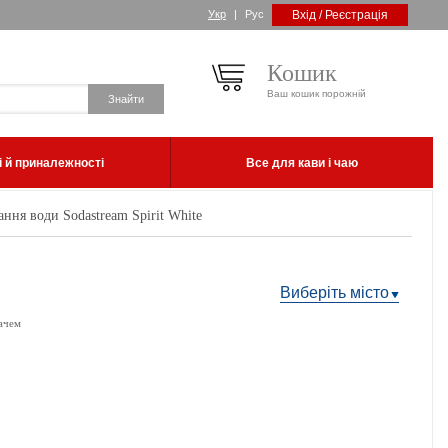
Укр
|
Рус
Вхід / Реєстрація
Кошик
Ваш кошик порожній
 й приналежності
Все для кави і чаю
ння води Sodastream Spirit White
Виберіть місто
ачем