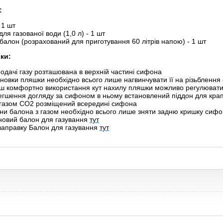
:
 1 шт
ля газованої води (1,0 л) - 1 шт
балон (розрахований для приготування 60 літрів напою) - 1 шт
ки:
одачі газу розташована в верхній частині сифона
новки пляшки необхідно всього лише нагвинчувати її на різьбленн
ьш комфортно використання кут нахилу пляшки можливо регулюват
егшення догляду за сифоном в ньому встановлений піддон для кра
 газом CO2 розміщений всередині сифона
ни балона з газом необхідно всього лише зняти задню кришку сиф
 новий балон для газування
тут
 заправку Балон для газування
тут