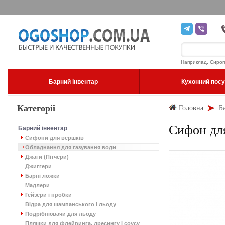
Наприклад, Сироп
Барний інвентар
Кухонний пос
Категорії
Головна
Б
Сифон для
Барний інвентар
Сифони для вершків
Обладнання для газування води
Джаги (Пітчери)
Джиггери
Барні ложки
Мадлери
Гейзери і пробки
Відра для шампанського і льоду
Подрібнювачи для льоду
Пляшки для флейринга, дресингу і соусу