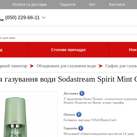
Оплата та доставка
Гарантія
Опт
Контакти
(050) 229-66-11
и для кави
уд
Столове приладдя
Ножі
арний інвентар
Обладнання для газування води
Сифон для газува
 газування води Sodastream Spirit Mint 
Доставка
У відділення Нової Пошти: оплачується одержув
Новою Поштою по Києву згідно тарифів
Оплата
Готівкою, картами VISA/MasterCard
Гарантія
Можливий обмін/повернення протягом 14 днів