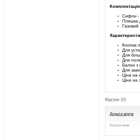
Комплектація
Сифон -
Пляшка д
Газовий 
Характеристи
Кнопка п
Для уста
Для біл
Для пол
Балон з
Для замі
Ціна на
Ціна на
Відгуки (0)
Додати відгук
Відгуків немає