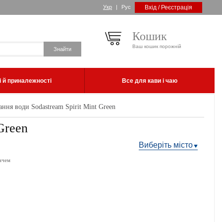
Укр
|
Рус
Вхід / Реєстрація
Кошик
Ваш кошик порожній
 й приналежності
Все для кави і чаю
ння води Sodastream Spirit Mint Green
Green
Виберіть місто
ачем