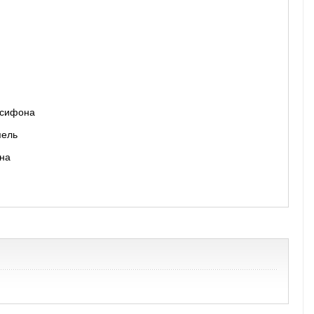
я сифона
и
пель
она