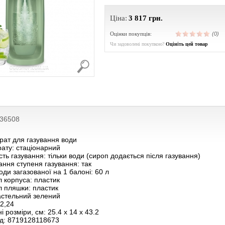
Ціна:
3 817
грн.
Оцінки покупців:
(0)
Чи задоволені покупкою?
Оцініть цей товар
236508
рат для газування води
ату: стаціонарний
ть газування: тільки води (сироп додається після газування)
ння ступеня газування: так
оди загазованої на 1 балоні: 60 л
 корпуса: пластик
л пляшки: пластик
астельний зелений
 2,24
і розміри, см: 25.4 x 14 x 43.2
д: 8719128118673