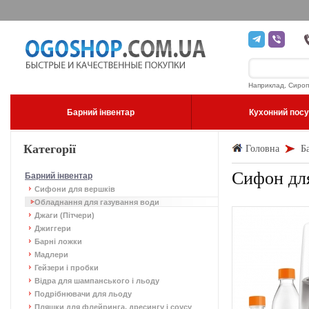
Наприклад, Сироп
Барний інвентар
Кухонний пос
Категорії
Головна
Б
Сифон для 
Барний інвентар
Сифони для вершків
Обладнання для газування води
Джаги (Пітчери)
Джиггери
Барні ложки
Мадлери
Гейзери і пробки
Відра для шампанського і льоду
Подрібнювачи для льоду
Пляшки для флейринга, дресингу і соусу