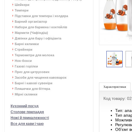
Шейкери
Темпери
Підставки для темпера і холдера
Барний організатор
Набори для бармена і коктейлів
Мармити (Чафіндіш)
Дзвінки для бару і офіціанта
Барні килимки
Стрейнери
Термометри для молока
Нок-бокси
Газові горілки
Прес для цитрусових
Засоби для чищення кавоварок
Барні і кавові сувеніри
Характеристики
Пляшечки для біттера
Мірні склянки
Код товару: 0
Кухонний посуд
Тип: апа
Столове приладдя
Тип апар
Ножі й приналежності
Можливіс
Все для кави і чаю
Регулюва
Об'ємг в