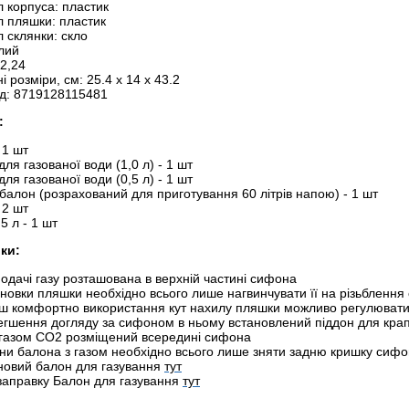
 корпуса: пластик
л пляшки: пластик
 склянки: скло
ілий
 2,24
і розміри, см: 25.4 x 14 x 43.2
д: 8719128115481
:
 1 шт
ля газованої води (1,0 л) - 1 шт
ля газованої води (0,5 л) - 1 шт
балон (розрахований для приготування 60 літрів напою) - 1 шт
 2 шт
5 л - 1 шт
ки:
одачі газу розташована в верхній частині сифона
новки пляшки необхідно всього лише нагвинчувати її на різьбленн
ьш комфортно використання кут нахилу пляшки можливо регулюват
егшення догляду за сифоном в ньому встановлений піддон для кра
 газом CO2 розміщений всередині сифона
ни балона з газом необхідно всього лише зняти задню кришку сиф
 новий балон для газування
тут
 заправку Балон для газування
тут