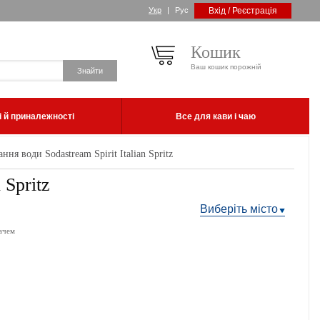
Укр
|
Рус
Вхід / Реєстрація
Кошик
Ваш кошик порожній
 й приналежності
Все для кави і чаю
ня води Sodastream Spirit Italian Spritz
 Spritz
Виберіть місто
ачем