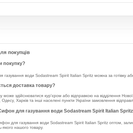
ля покупців
и покупку?
 газування води Sodastream Spirit Italian Spritz можна за готівку а
ється доставка товару?
у може здійснюватися кур'єром або відправкою на відділення Нової
, Одесу, Харків та інші населені пункти України замовлення відпр
Сифон для газування води Sodastream Spirit Italian Sprit
он для газування води Sodastream Spirit Italian Spritz оптом, зал
дь-якого нашого товару.