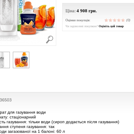
Ціна:
4 908
грн.
Оцінки покупців:
(0)
Чи задоволені покупкою?
Оцініть цей товар
236503
рат для газування води
ату: стаціонарний
ть газування: тільки води (сироп додається після газування)
ння ступеня газування: так
оди загазованої на 1 балоні: 60 л