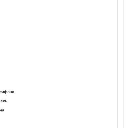
я сифона
и
пель
она