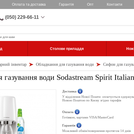
Оплата та доставка
Гарантія
Опт
Контакти
(050) 229-66-11
и для кави
уд
Столове приладдя
Ножі
арний інвентар
Обладнання для газування води
Сифон для газуван
газування води Sodastream Spirit Italian
Доставка
У відділення Нової Пошти: оплачується одержув
Новою Поштою по Києву згідно тарифів
Оплата
Готівкою, картами VISA/MasterCard
Гарантія
Можливий обмін/повернення протягом 14 днів