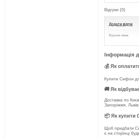
Відгуки (0)
Додати відгук
Відгуків немає
Інформація д
💰 Як оплатит
Купити Сифон для
🚚 Як відбува
Доставка по Києв
Запоріжжя, Львів
📦 Як купити 
Щоб придбати Сиф
є на сторінці бу