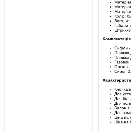
Матеріал
Матеріа
Матеріал
Колір: б
Вага, кг:
Габаритн
Штрихко
Комплектація
Сифон -
Пляшка д
Пляшка д
Газовий 
Стакан -
Сироп 0,
Характеристи
Кнопка п
Для уста
Для біл
Для пол
Балон з
Для замі
Ціна на
Ціна на