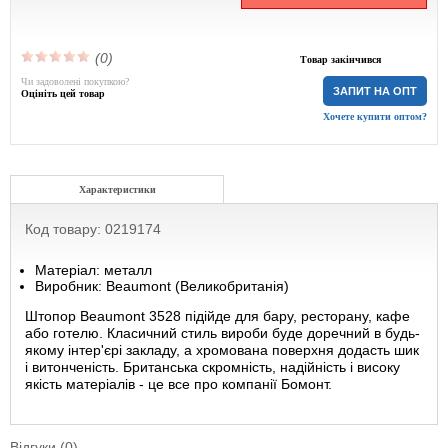
(0)
Товар закінчився
Чи задоволені покупкою?
ЗАПИТ НА ОПТ
Оцініть цей товар
Хочете купити оптом?
Характеристики
Код товару: 0219174
Матеріал: металл
Виробник: Beaumont (Великобританія)
Штопор Beaumont 3528 підійде для бару, ресторану, кафе
або готелю. Класичний стиль вироби буде доречний в будь-
якому інтер'єрі закладу, а хромована поверхня додасть шик
і витонченість. Британська скромність, надійність і високу
якість матеріалів - це все про компанії Бомонт.
Відгуки (0)