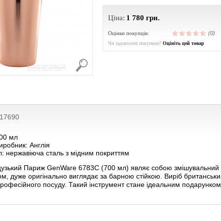
Ціна:
1 780
грн.
Оцінки покупців:
(0)
Чи задоволені покупкою?
Оцініть цей товар
217690
700 мл
иробник: Англія
: нержавіюча сталь з мідним покриттям
зький Париж GenWare 6783C (700 мл) являє собою змішувальний ста
ком, дуже оригінально виглядає за барною стійкою. Виріб британськ
професійного посуду. Такий інструмент стане ідеальним подарунко