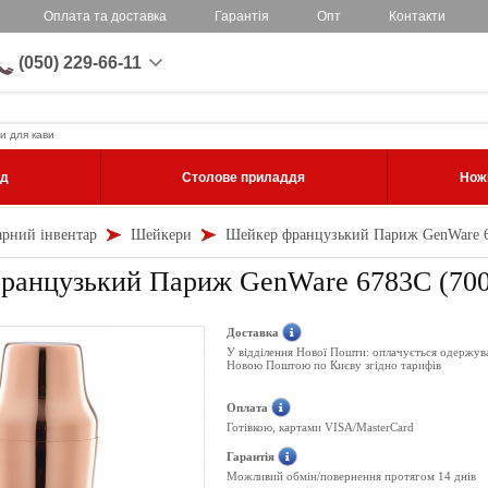
Оплата та доставка
Гарантія
Опт
Контакти
(050) 229-66-11
и для кави
уд
Столове приладдя
Ножі
арний інвентар
Шейкери
Шейкер французький Париж GenWare 6
ранцузький Париж GenWare 6783C (700 
Доставка
У відділення Нової Пошти: оплачується одержув
Новою Поштою по Києву згідно тарифів
Оплата
Готівкою, картами VISA/MasterCard
Гарантія
Можливий обмін/повернення протягом 14 днів