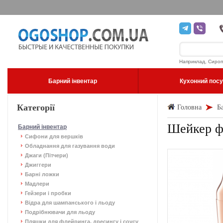
Наприклад, Сироп
Барний інвентар
Кухонний пос
Категорії
Головна
Б
Шейкер ф
Барний інвентар
Сифони для вершків
Обладнання для газування води
Джаги (Пітчери)
Джиггери
Барні ложки
Мадлери
Гейзери і пробки
Відра для шампанського і льоду
Подрібнювачи для льоду
Пляшки для флейринга, дресингу і соусу