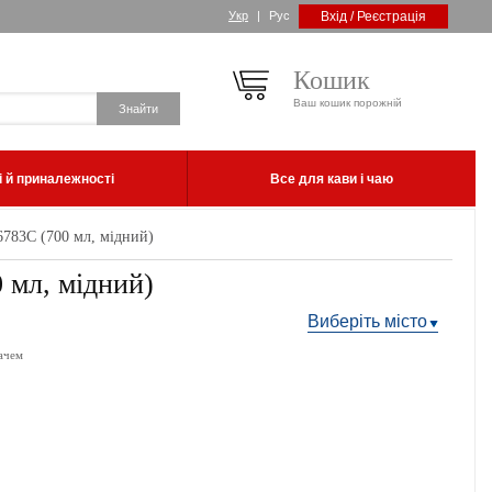
Укр
|
Рус
Вхід / Реєстрація
Кошик
Ваш кошик порожній
 й приналежності
Все для кави і чаю
783C (700 мл, мідний)
мл, мідний)
Виберіть місто
ачем