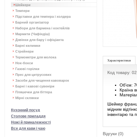
Шейкери
Темпери
Підставки для темпера і холдера
Барний організатор
Набори для бармена і коктейлів
Мармити (Чафіндіш)
Дзвінки для бару і офіціанта
Барні килимки
Стрейнери
Термометри для молока
Характеристики
Нок-бокси
Газові горілки
Код товару: 0
Прес для цитрусових
Засоби для чищення кавоварок
Об'єм: 
Барні і кавові сувеніри
Країна в
Пляшечки для біттера
Матеріал
Мірні склянки
Шейкер францу
мідним відтін
Кухонний посуд
інвентарю та 
Столове приладдя
Ножі й приналежності
Все для кави і чаю
Відгуки (0)