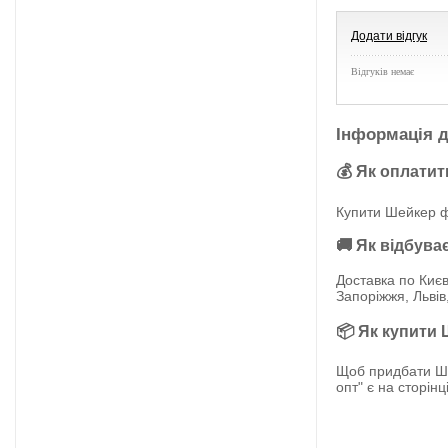
Додати відгук
Відгуків немає
Інформація д
💰 Як оплатит
Купити Шейкер ф
🚚 Як відбува
Доставка по Києв
Запоріжжя, Львів
📦 Як купити
Щоб придбати Ше
опт" є на сторін