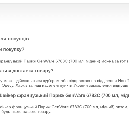
ля покупців
и покупку?
ранцузький Париж GenWare 6783C (700 мл, мідний) можна за готівк
ється доставка товару?
у може здійснюватися кур'єром або відправкою на відділення Нової
, Одесу, Харків та інші населені пункти України замовлення відпр
 Шейкер французький Париж GenWare 6783C (700 мл, мід
йкер французький Париж GenWare 6783C (700 мл, мідний) оптом, 
ці будь-якого нашого товару.