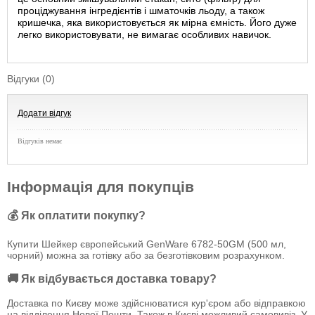
проціджування інгредієнтів і шматочків льоду, а також
кришечка, яка використовується як мірна ємність. Його дуже
легко використовувати, не вимагає особливих навичок.
Відгуки (0)
Додати відгук
Відгуків немає
Інформація для покупців
💰 Як оплатити покупку?
Купити Шейкер європейський GenWare 6782-50GM (500 мл,
чорний) можна за готівку або за безготівковим розрахунком.
🚚 Як відбувається доставка товару?
Доставка по Києву може здійснюватися кур'єром або відправкою
на відділення Нової Пошти. Також в Києві можливий самовивіз. У