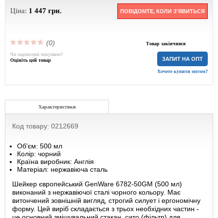
Ціна:
1 447
грн.
ПОВІДОМТЕ, КОЛИ З'ЯВИТЬСЯ
(0)
Товар закінчився
Чи задоволені покупкою?
ЗАПИТ НА ОПТ
Оцініть цей товар
Хочете купити оптом?
Характеристики
Код товару: 0212669
Об'єм: 500 мл
Колір: чорний
Країна виробник: Англія
Матеріал: нержавіюча сталь
Шейкер європейський GenWare 6782-50GM (500 мл)
виконаний з нержавіючої сталі чорного кольору. Має
витончений зовнішній вигляд, строгий силует і ергономічну
форму. Цей виріб складається з трьох необхідних частин -
це основний змішувальний стакан, сито (фільтр) для