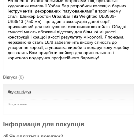
Натхненні тихоокеанськими островами Тікі, британські
художники компанії Урбан Бар розробили колекцію барних
інструментів, декорованих "татуюваннями" в тропічному
стилі. Шейкер Бостон Urbanbar Tiki Weighted UB3539-
UB3543 (750 мл) - це один з аксесуарів даної серії,
призначений для змішування екзотичних коктейлів. Обидві
ємності мають обтяжені підставу для більшої міцності
конструкції і кращої якості результату міксологіі. Японська
нержавіюча сталь 18/8 забезпечить високу стійкість до
утворення корозії, а упаковка вироби в подарункову коробку
дозволить Вам придбати шейкер для оригінального і
корисного подарунка професійного бармену!
Відгуки (0)
Додати відгук
Відгуків немає
Інформація для покупців
💰 Як оплатити покупку?