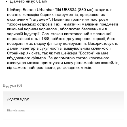
Діаметр низу: 61 мм
Шейкер Бостон Urbanbar Tiki UB3534 (850 мл) входить в
новітню колекцію барних інструментів, прикрашених
екзотичним "татуажем", Навіяним тропічним настроєм
тихоокеанських островів Тікі. Тематичні малюнки предметів
виконані чорним чорнилом, абсолютно безпечними в
харчовій індустрії. Сам стакан виготовлений з японської
нержавіючої сталі 18/8, стійкою до утворення корозії, його
поверхня має гладку фінішну полірування. Використовують
даний інвентар в сукупності зі змішувальним склянкою і
Стрейнер як сита, так як тип шейкера "Бостон" не має
вбудованого фільтра. За допомогою такого класичного
аксесуара можна приготувати масу різноманітних коктейлів,
від самого найпростішого, до складних міксів.
Відгуки (0)
Додати відгук
Відгуків немає