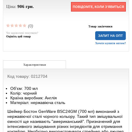
Ціна:
906
грн.
ПОВІДОМТЕ, КОЛИ З'ЯВИТЬСЯ
(0)
Товар закінчився
Чи задоволені покупкою?
ЗАПИТ НА ОПТ
Оцініть цей товар
Хочете купити оптом?
Характеристики
Код товару: 0212704
Об'єм: 700 мл
Колір: чорний
Країна виробник: Англія
Матеріал: нержавіюча сталь
Шейкер Бостон GenWare BSC24GM (700 мл) виконаний з
нержавіючої сталі чорного кольору. Такий тип змішувальної
ємності ще називають "американський". Призначений для
інтенсивного змішування різних інгредієнтів для отримання
коктейлю. Необхідно використовувати стрейнер або джулеп