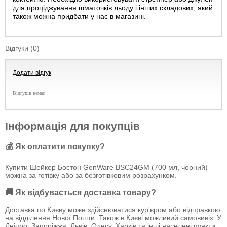
для проціджування шматочків льоду і інших складових, який
також можна придбати у нас в магазині.
Відгуки (0)
Додати відгук
Відгуків немає
Інформація для покупців
💰 Як оплатити покупку?
Купити Шейкер Бостон GenWare BSC24GM (700 мл, чорний)
можна за готівку або за безготівковим розрахунком.
🚚 Як відбувається доставка товару?
Доставка по Києву може здійснюватися кур'єром або відправкою
на відділення Нової Пошти. Також в Києві можливий самовивіз. У
Дніпро, Запоріжжя, Львів, Одесу, Харків та інші населені пункти