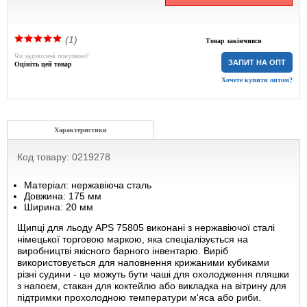
(1)
Товар закінчився
Чи задоволені покупкою?
ЗАПИТ НА ОПТ
Оцініть цей товар
Хочете купити оптом?
Характеристики
Код товару: 0219278
Матеріал: нержавіюча сталь
Довжина: 175 мм
Ширина: 20 мм
Щипці для льоду APS 75805 виконані з нержавіючої сталі
німецької торговою маркою, яка спеціалізується на
виробництві якісного барного інвентарю. Виріб
використовується для наповнення крижаними кубиками
різні судини - це можуть бути чаші для охолодження пляшки
з напоєм, стакан для коктейлю або викладка на вітрину для
підтримки прохолодною температури м'яса або риби.