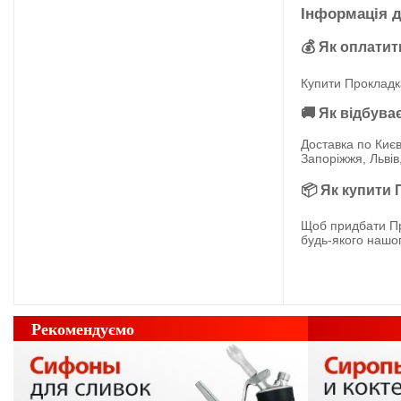
Інформація д
💰 Як оплатит
Купити Прокладка
🚚 Як відбува
Доставка по Києв
Запоріжжя, Львів
📦 Як купити 
Щоб придбати Про
будь-якого нашог
Рекомендуємо