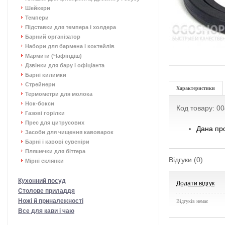
Шейкери
Темпери
Підставки для темпера і холдера
Барний організатор
Набори для бармена і коктейлів
Мармити (Чафіндіш)
Дзвінки для бару і офіціанта
Барні килимки
Стрейнери
Характеристики
Термометри для молока
Нок-бокси
Код товару: 0
Газові горілки
Прес для цитрусових
Дана про
Засоби для чищення кавоварок
Барні і кавові сувеніри
Пляшечки для біттера
Відгуки (0)
Мірні склянки
Кухонний посуд
Додати відгук
Столове приладдя
Ножі й приналежності
Відгуків немає
Все для кави і чаю