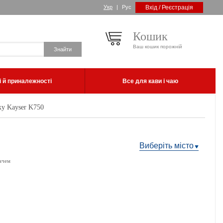
Укр
|
Рус
Вхід / Реєстрація
Кошик
Ваш кошик порожній
 й приналежності
Все для кави і чаю
ку Kayser K750
Виберіть місто
ачем