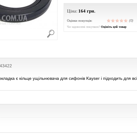
Ціна:
164
грн.
Оцінки покупців:
(0)
Чи задоволені покупкою?
Оцініть цей товар
043422
кладка є кільце ущільнювача для сифонів Kayser і підходить для вс