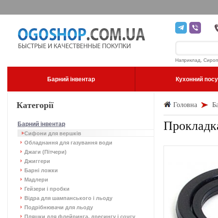
Наприклад, Сироп
Барний інвентар
Кухонний пос
Категорії
Головна
Б
Прокладка
Барний інвентар
Сифони для вершків
Обладнання для газування води
Джаги (Пітчери)
Джиггери
Барні ложки
Мадлери
Гейзери і пробки
Відра для шампанського і льоду
Подрібнювачи для льоду
Пляшки для флейринга, дресингу і соусу