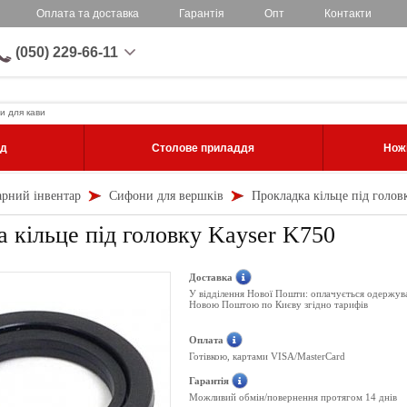
Оплата та доставка
Гарантія
Опт
Контакти
(050) 229-66-11
и для кави
уд
Столове приладдя
Ножі
арний інвентар
Сифони для вершків
Прокладка кільце під голов
 кільце під головку Kayser K750
Доставка
У відділення Нової Пошти: оплачується одержув
Новою Поштою по Києву згідно тарифів
Оплата
Готівкою, картами VISA/MasterCard
Гарантія
Можливий обмін/повернення протягом 14 днів