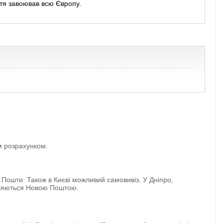
іття завоював всю Європу.
им розрахунком.
 Пошти. Також в Києві можливий самовивіз. У Дніпро,
авляються Новою Поштою.