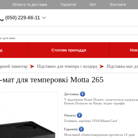
Оплата та доставка
Гарантія
Опт
Контакти
(050) 229-66-11
и для кави
уд
Столове приладдя
Ножі
арний інвентар
Підставки для темпера і холдера
Підставка-мат дл
-мат для темперовкі Motta 265
Доставка
У відділення Нової Пошти: оплачується одержув
Новою Поштою по Києву згідно тарифів
Оплата
Готівкою, картами VISA/MasterCard
Гарантія
Можливий обмін/повернення протягом 14 днів