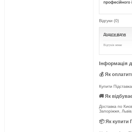
професійного і
Відгуки (0)
Додати відгук
Відгуків немає
Інформація д
💰 Як оплатит
Купити Підставка
🚚 Як відбува
Доставка по Києв
Запоріжжя, Львів
📦 Як купити 