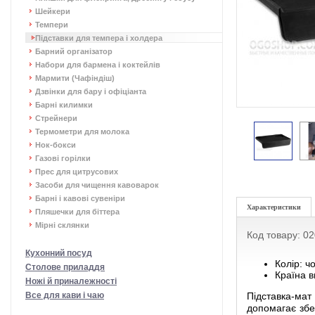
Шейкери
Темпери
Підставки для темпера і холдера
Барний організатор
Набори для бармена і коктейлів
Мармити (Чафіндіш)
Дзвінки для бару і офіціанта
Барні килимки
Стрейнери
Термометри для молока
Нок-бокси
Газові горілки
Прес для цитрусових
Засоби для чищення кавоварок
Барні і кавові сувеніри
Характеристики
Пляшечки для біттера
Мірні склянки
Код товару: 0
Кухонний посуд
Колір: ч
Столове приладдя
Країна в
Ножі й приналежності
Все для кави і чаю
Підставка-мат
допомагає збер