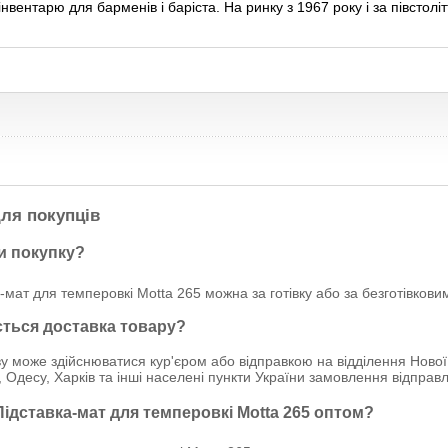
нвентарю для барменів і баріста. На ринку з 1967 року і за півстол
ля покупців
и покупку?
-мат для темперовкі Motta 265 можна за готівку або за безготівков
ється доставка товару?
у може здійснюватися кур'єром або відправкою на відділення Нової
, Одесу, Харків та інші населені пункти України замовлення відпр
Підставка-мат для темперовкі Motta 265 оптом?