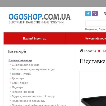
Наприклад, Сироп
Барний інвентар
Кухонний пос
Категорії
Головна
Б
Підставка
Барний інвентар
Сифони для вершків
Обладнання для газування води
Джаги (Пітчери)
Джиггери
Барні ложки
Мадлери
Гейзери і пробки
Відра для шампанського і льоду
Подрібнювачи для льоду
Пляшки для флейринга, дресингу і соусу