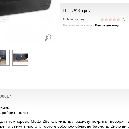
Ціна:
910
грн.
Оцінки покупців:
(0)
Чи задоволені покупкою?
Оцініть цей товар
208017
орний
иробник: Італія
 для темперовкі Motta 265 служить для захисту покриття поверхні
егти стійку в чистоті, тобто є робочою областю бариста. Виріб виг