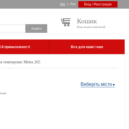
Укр
|
Рус
Вхід / Реєстрація
Кошик
Ваш кошик порожній
 й приналежності
Все для кави і чаю
я темперовкі Motta 265
Виберіть місто
ачем