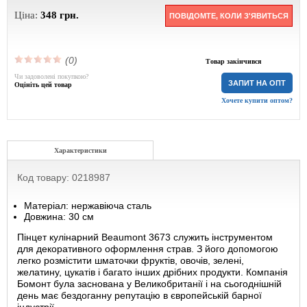
Ціна:
348
грн.
ПОВІДОМТЕ, КОЛИ З'ЯВИТЬСЯ
(0)
Товар закінчився
Чи задоволені покупкою?
ЗАПИТ НА ОПТ
Оцініть цей товар
Хочете купити оптом?
Характеристики
Код товару: 0218987
Матеріал: нержавіюча сталь
Довжина: 30 см
Пінцет кулінарний Beaumont 3673 служить інструментом
для декоративного оформлення страв. З його допомогою
легко розмістити шматочки фруктів, овочів, зелені,
желатину, цукатів і багато інших дрібних продукти. Компанія
Бомонт була заснована у Великобританії і на сьогоднішній
день має бездоганну репутацію в європейській барної