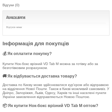
Відгуки (0)
Додати відгук
Відгуків немає
Інформація для покупців
💰 Як оплатити покупку?
Купити Нок-бокс врізний VD Tab M можна за готівку або за
безготівковим розрахунком.
🚚 Як відбувається доставка товару?
Доставка по Києву може здійснюватися кур'єром або відправкою
на відділення Нової Пошти. Також в Києві можливий самовивіз. У
Дніпро, Запоріжжя, Львів, Одесу, Харків та інші населені пункти
України замовлення відправляються Новою Поштою.
📦 Як купити Нок-бокс врізний VD Tab M оптом?