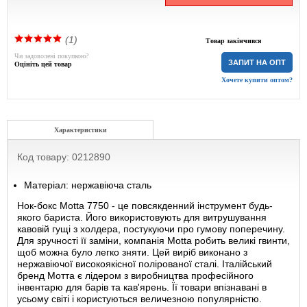
(1)
Товар закінчився
Чи задоволені покупкою?
ЗАПИТ НА ОПТ
Оцініть цей товар
Хочете купити оптом?
Характеристики
Код товару: 0212890
Матеріал: нержавіюча сталь
Нок-бокс Motta 7750 - це повсякденний інструмент будь-
якого бариста. Його використовують для витрушування
кавовій гущі з холдера, постукуючи про гумову поперечину.
Для зручності її заміни, компанія Motta робить великі гвинти,
щоб можна було легко зняти. Цей виріб виконано з
нержавіючої високоякісної полірованої сталі. Італійський
бренд Мотта є лідером з виробництва професійного
інвентарю для барів та кав'ярень. Її товари впізнавані в
усьому світі і користуються величезною популярністю.