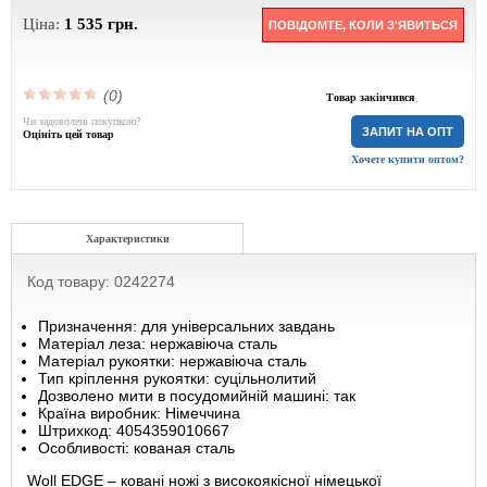
Ціна:
1 535
грн.
ПОВІДОМТЕ, КОЛИ З'ЯВИТЬСЯ
(0)
Товар закінчився
Чи задоволені покупкою?
ЗАПИТ НА ОПТ
Оцініть цей товар
Хочете купити оптом?
Характеристики
Код товару: 0242274
Призначення: для універсальних завдань
Матеріал леза: нержавіюча сталь
Матеріал рукоятки: нержавіюча сталь
Тип кріплення рукоятки: суцільнолитий
Дозволено мити в посудомийній машині: так
Країна виробник: Німеччина
Штрихкод: 4054359010667
Особливості: кованая сталь
Woll EDGE – ковані ножі з високоякісної німецької