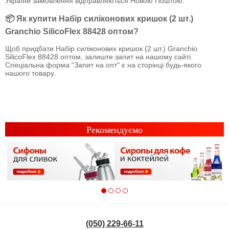
України замовлення відправляються Новою Поштою.
📦 Як купити Набір силіконових кришок (2 шт.)
Granchio SilicoFlex 88428 оптом?
Щоб придбати Набір силіконових кришок (2 шт.) Granchio
SilicoFlex 88428 оптом, залиште запит на нашому сайті.
Спеціальна форма "Запит на опт" є на сторінці будь-якого
нашого товару.
Рекомендуємо
(050) 229-66-11