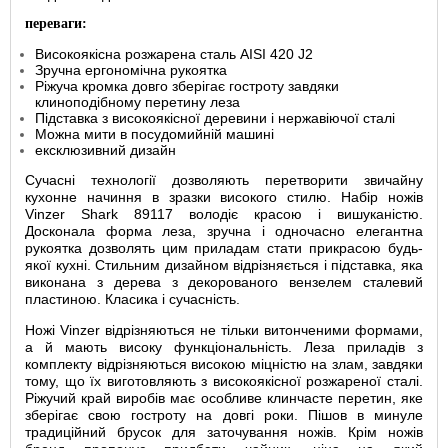
переваги:
Високоякісна розжарена сталь AISI 420 J2
Зручна ергономічна рукоятка
Ріжуча кромка довго зберігає гостроту завдяки
клиноподібному перетину леза
Підставка з високоякісної деревини і нержавіючої сталі
Можна мити в посудомийній машині
ексклюзивний дизайн
Сучасні технології дозволяють перетворити звичайну
кухонне начиння в зразки високого стилю. Набір ножів
Vinzer Shark 89117 володіє красою і вишуканістю.
Досконала форма леза, зручна і одночасно елегантна
рукоятка дозволять цим приладам стати прикрасою будь-
якої кухні. Стильним дизайном відрізняється і підставка, яка
виконана з дерева з декорованого вензелем сталевий
пластиною. Класика і сучасність.
Ножі Vinzer відрізняються не тільки витонченими формами,
а й мають високу функціональність. Леза приладів з
комплекту відрізняються високою міцністю на злам, завдяки
тому, що їх виготовляють з високоякісної розжареної сталі.
Ріжучий край виробів має особливе клинчасте перетин, яке
зберігає свою гостроту на довгі роки. Пішов в минуле
традиційний брусок для заточування ножів. Крім ножів