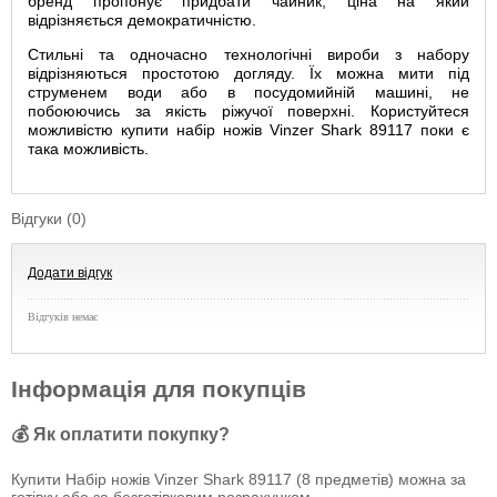
бренд пропонує придбати чайник, ціна на який
відрізняється демократичністю.
Стильні та одночасно технологічні вироби з набору
відрізняються простотою догляду. Їх можна мити під
струменем води або в посудомийній машині, не
побоюючись за якість ріжучої поверхні. Користуйтеся
можливістю купити набір ножів Vinzer Shark 89117 поки є
така можливість.
Відгуки (0)
Додати відгук
Відгуків немає
Інформація для покупців
💰 Як оплатити покупку?
Купити Набір ножів Vinzer Shark 89117 (8 предметів) можна за
готівку або за безготівковим розрахунком.