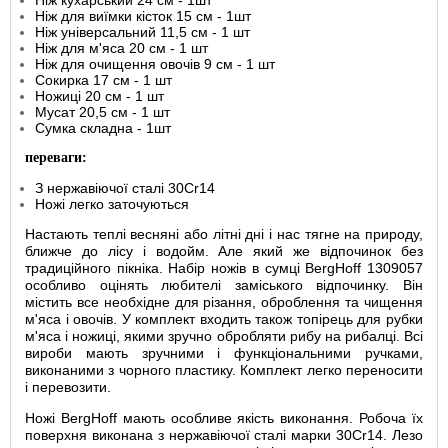
Ніж кухарський 24 см - 1шт
Ніж для виїмки кісток 15 см - 1шт
Ніж універсальний 11,5 см - 1 шт
Ніж для м'яса 20 см - 1 шт
Ніж для очищення овочів 9 см - 1 шт
Сокирка 17 см - 1 шт
Ножиці 20 см - 1 шт
Мусат 20,5 см - 1 шт
Сумка складна - 1шт
переваги:
З нержавіючої сталі 30Cr14
Ножі легко заточуються
Настають теплі весняні або літні дні і нас тягне на природу,
ближче до лісу і водойм. Але який же відпочинок без
традиційного пікніка. Набір ножів в сумці BergHoff 1309057
особливо оцінять любителі заміського відпочинку. Він
містить все необхідне для різання, оброблення та чищення
м'яса і овочів. У комплект входить також топірець для рубки
м'яса і ножиці, якими зручно обробляти рибу на рибалці. Всі
вироби мають зручними і функціональними ручками,
виконаними з чорного пластику. Комплект легко переносити
і перевозити.
Ножі BergHoff мають особливе якість виконання. Робоча їх
поверхня виконана з нержавіючої сталі марки 30Cr14. Лезо