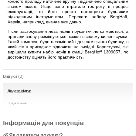
кожного приладу наточене вручну і відзначено спеціальним
знаком якості. Якщо воно втратило гостроту в процесі
експлуатації, то його просто нагострити будь-яким
підходящим інструментом. Переваги набору BergHoff,
Харків, наприклад, визнав вже давно.
Після застосування леза ножів і рукоятки легко миються, а
прилади знову розміщуються, кожен в своєму кишені сумки.
Такий комплект буде незамінний і для заміського будинку, в
який сім'я приїжджає відпочити на вихідні. Користувачі, які
вирішили купити набір ножів в сумці BergHoff 1309057, по
достоїнству оцінять його практичність.
Відгуки (0)
Додати відгук
Відгуків немає
Інформація для покупців
💰 Як оплатити покупку?