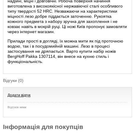
надійні, міцні і довговічні. Робоча поверхня начиння
виготовлена ​​з високоякісної нержавіючої сталі особливого
типу твердості 52 HRC. Незважаючи на характеристики
міцності лезо добре піддається заточенню. Рукоятка
кожного предмета з набору зручна для захоплення і не
ковзає навіть в мокрій руці. Ці ножі Київ пропонує замовляти
через інтернет магазин.
Прилади прості в догляді, їх можна мити як під проточною
водою, так і в посудомийній машині. Лезо в процесі
застосування не дряпається. Варто купити набір ножів
BergHoff Pakka 1307114, він внесе на кухню стиль і
функціональність.
Відгуки (0)
Додати відгук
Відгуків немає
Інформація для покупців