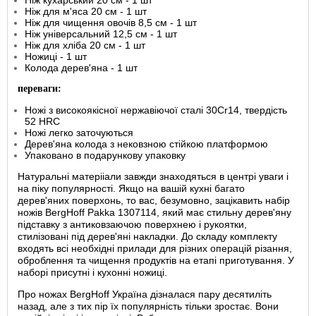
Ніж кухарський 20 см - 1 шт
Ніж для м'яса 20 см - 1 шт
Ніж для чищення овочів 8,5 см - 1 шт
Ніж універсальний 12,5 см - 1 шт
Ніж для хліба 20 см - 1 шт
Ножиці - 1 шт
Колода дерев'яна - 1 шт
переваги:
Ножі з високоякісної нержавіючої сталі 30Cr14, твердість
52 HRC
Ножі легко заточуються
Дерев'яна колода з нековзною стійкою платформою
Упаковано в подарункову упаковку
Натуральні матерііали завжди знаходяться в центрі уваги і
на піку популярності. Якщо на вашій кухні багато
дерев'яних поверхонь, то вас, безумовно, зацікавить набір
ножів BergHoff Pakka 1307114, який має стильну дерев'яну
підставку з антиковзаючою поверхнею і рукоятки,
стилізовані під дерев'яні накладки. До складу комплекту
входять всі необхідні прилади для різних операцій різання,
оброблення та чищення продуктів на етапі приготування. У
наборі присутні і кухонні ножиці.
Про ножах BergHoff Україна дізналася пару десятиліть
назад, але з тих пір їх популярність тільки зростає. Вони