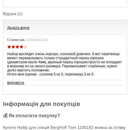
Відгуки (1)
Додати відгук
Станислав
-
22/04/2014 16:40
Набор выглядит очень хорошо, солонкой доволен. А вот перечница
может перемалывать только стандартный перец-горошек
(диаметром около 4мм), крупный перец-горошек просто не попадает
в жернова из-за своего размера. Перемалывает слабенько, нужно
долго вертеть половинки.
Итого моя оценка - солонка 5 из 5, перечница 3 из 5.
відповісти
Інформація для покупців
💰 Як оплатити покупку?
Купити Набір для спецій BergHoff Twin 1106182 можна за готівку