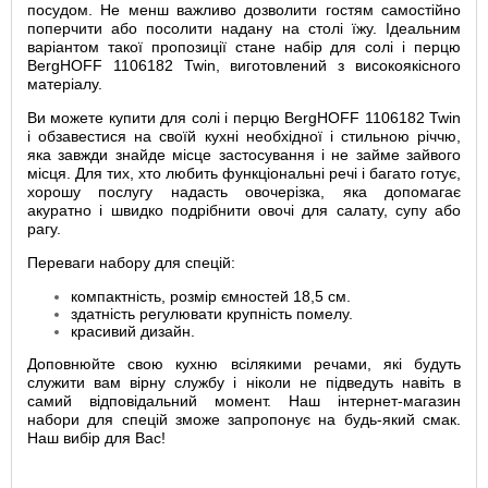
посудом. Не менш важливо дозволити гостям самостійно
поперчити або посолити надану на столі їжу. Ідеальним
варіантом такої пропозиції стане набір для солі і перцю
BergHOFF 1106182 Twin, виготовлений з високоякісного
матеріалу.
Ви можете купити для солі і перцю BergHOFF 1106182 Twin
і обзавестися на своїй кухні необхідної і стильною річчю,
яка завжди знайде місце застосування і не займе зайвого
місця. Для тих, хто любить функціональні речі і багато готує,
хорошу послугу надасть овочерізка, яка допомагає
акуратно і швидко подрібнити овочі для салату, супу або
рагу.
Переваги набору для спецій:
компактність, розмір ємностей 18,5 см.
здатність регулювати крупність помелу.
красивий дизайн.
Доповнюйте свою кухню всілякими речами, які будуть
служити вам вірну службу і ніколи не підведуть навіть в
самий відповідальний момент. Наш інтернет-магазин
набори для спецій зможе запропонує на будь-який смак.
Наш вибір для Вас!