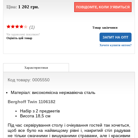
Ціна:
1 202
грн.
ПОВІДОМТЕ, КОЛИ З'ЯВИТЬСЯ
(1)
Товар закінчився
Чи задоволені покупкою?
ЗАПИТ НА ОПТ
Оцініть цей товар
Хочете купити оптом?
Характеристики
Код товару: 0005550
Матеріал: високоякісна нержавіюча сталь
Berghoff Twin 1106182
Набір з 2 предметів
Висота 18,5 см
Під час сервірування столу і очікування гостей так хочеться,
щоб все було на найвищому рівні і, накритий стіл радував
не тільки смачними і вишуканими стравами, але і красивим