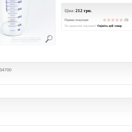
Ціна:
212
грн.
Оцінки покупців:
(0)
Чи задоволені покупкою?
Оцініть цей товар
234700