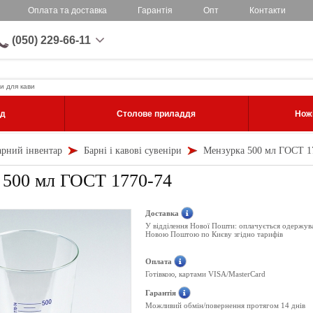
Оплата та доставка
Гарантія
Опт
Контакти
(050) 229-66-11
и для кави
уд
Столове приладдя
Ножі
арний інвентар
Барні і кавові сувеніри
Мензурка 500 мл ГОСТ 1
 500 мл ГОСТ 1770-74
Доставка
У відділення Нової Пошти: оплачується одержув
Новою Поштою по Києву згідно тарифів
Оплата
Готівкою, картами VISA/MasterCard
Гарантія
Можливий обмін/повернення протягом 14 днів