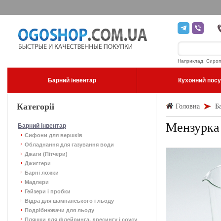
Наприклад, Сироп
Барний інвентар
Кухонний пос
Категорії
Головна
Б
Мензурка
Барний інвентар
Сифони для вершків
Обладнання для газування води
Джаги (Пітчери)
Джиггери
Барні ложки
Мадлери
Гейзери і пробки
Відра для шампанського і льоду
Подрібнювачи для льоду
Пляшки для флейринга, дресингу і соусу