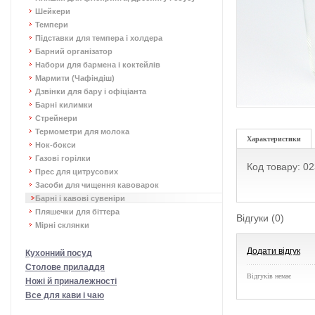
Шейкери
Темпери
Підставки для темпера і холдера
Барний організатор
Набори для бармена і коктейлів
Мармити (Чафіндіш)
Дзвінки для бару і офіціанта
Барні килимки
Стрейнери
Термометри для молока
Характеристики
Нок-бокси
Газові горілки
Код товару: 0
Прес для цитрусових
Засоби для чищення кавоварок
Барні і кавові сувеніри
Пляшечки для біттера
Відгуки (0)
Мірні склянки
Додати відгук
Кухонний посуд
Столове приладдя
Відгуків немає
Ножі й приналежності
Все для кави і чаю