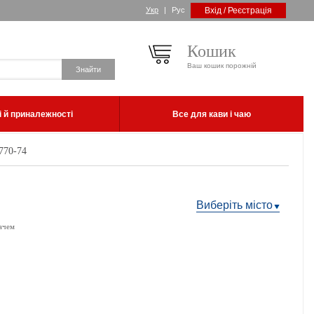
Укр
|
Рус
Вхід / Реєстрація
Кошик
Ваш кошик порожній
 й приналежності
Все для кави і чаю
770-74
Виберіть місто
ачем