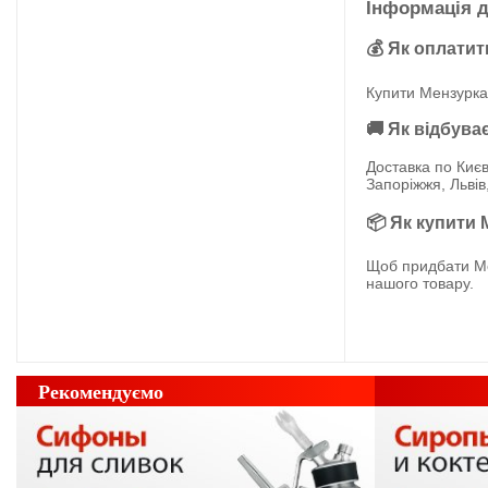
Інформація д
💰 Як оплатит
Купити Мензурка
🚚 Як відбува
Доставка по Києв
Запоріжжя, Львів
📦 Як купити 
Щоб придбати Ме
нашого товару.
Рекомендуємо