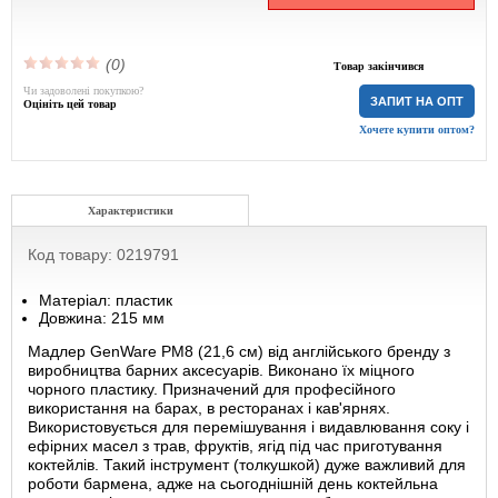
(0)
Товар закінчився
Чи задоволені покупкою?
ЗАПИТ НА ОПТ
Оцініть цей товар
Хочете купити оптом?
Характеристики
Код товару: 0219791
Матеріал: пластик
Довжина: 215 мм
Мадлер GenWare PM8 (21,6 см) від англійського бренду з
виробництва барних аксесуарів. Виконано їх міцного
чорного пластику. Призначений для професійного
використання на барах, в ресторанах і кав'ярнях.
Використовується для перемішування і видавлювання соку і
ефірних масел з трав, фруктів, ягід під час приготування
коктейлів. Такий інструмент (толкушкой) дуже важливий для
роботи бармена, адже на сьогоднішній день коктейльна