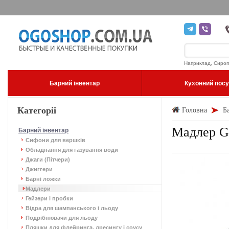
Наприклад, Сироп
Барний інвентар
Кухонний пос
Категорії
Головна
Б
Мадлер G
Барний інвентар
Сифони для вершків
Обладнання для газування води
Джаги (Пітчери)
Джиггери
Барні ложки
Мадлери
Гейзери і пробки
Відра для шампанського і льоду
Подрібнювачи для льоду
Пляшки для флейринга, дресингу і соусу