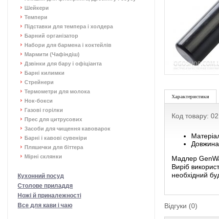
Шейкери
Темпери
Підставки для темпера і холдера
Барний організатор
Набори для бармена і коктейлів
Мармити (Чафіндіш)
Дзвінки для бару і офіціанта
Барні килимки
Стрейнери
Термометри для молока
Характеристики
Нок-бокси
Газові горілки
Код товару: 0
Прес для цитрусових
Засоби для чищення кавоварок
Матеріал
Барні і кавові сувеніри
Довжина
Пляшечки для біттера
Мірні склянки
Мадлер GenWar
Виріб використ
необхідний буд
Кухонний посуд
Столове приладдя
Ножі й приналежності
Все для кави і чаю
Відгуки (0)