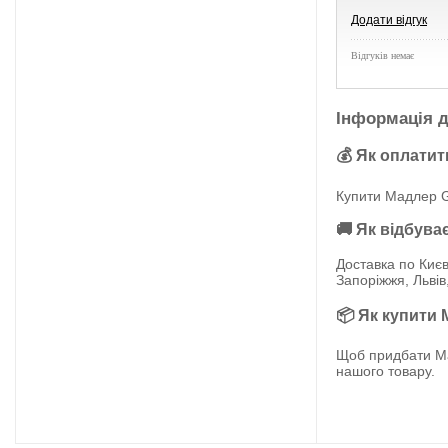
Додати відгук
Відгуків немає
Інформація д
💰 Як оплатит
Купити Мадлер G
🚚 Як відбува
Доставка по Києв
Запоріжжя, Львів
📦 Як купити
Щоб придбати Ма
нашого товару.