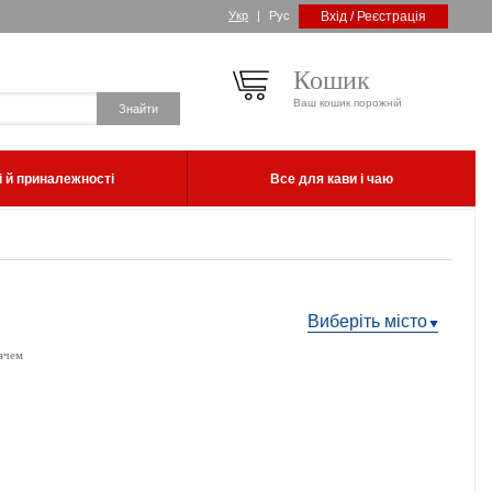
Укр
|
Рус
Вхід / Реєстрація
Кошик
Ваш кошик порожній
 й приналежності
Все для кави і чаю
Виберіть місто
ачем