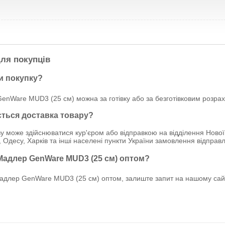
ля покупців
и покупку?
enWare MUD3 (25 см) можна за готівку або за безготівковим розра
ється доставка товару?
у може здійснюватися кур'єром або відправкою на відділення Нової
, Одесу, Харків та інші населені пункти України замовлення відпр
 Мадлер GenWare MUD3 (25 см) оптом?
длер GenWare MUD3 (25 см) оптом, залиште запит на нашому сайті.