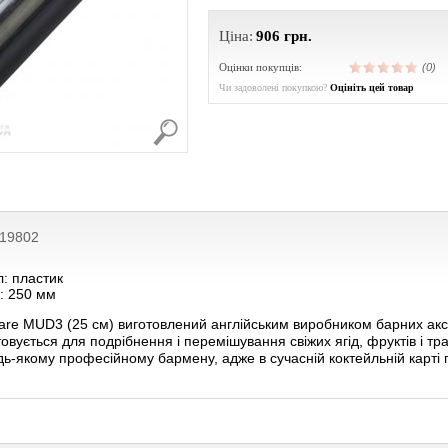
Ціна:
906
грн.
Оцінки покупців:
(0)
Чи задоволені покупкою?
Оцініть цей товар
219802
: пластик
: 250 мм
e MUD3 (25 см) виготовлений англійським виробником барних аксес
овується для подрібнення і перемішування свіжих ягід, фруктів і тра
ь-якому професійному бармену, адже в сучасній коктейльній карті пр