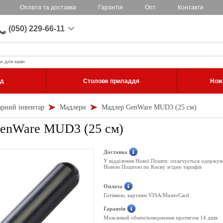
Оплата та доставка
Гарантія
Опт
Контакти
(050) 229-66-11
и для кави
уд
Столове приладдя
Ножі
арний інвентар
Мадлери
Мадлер GenWare MUD3 (25 см)
enWare MUD3 (25 см)
Доставка
У відділення Нової Пошти: оплачується одержув
Новою Поштою по Києву згідно тарифів
Оплата
Готівкою, картами VISA/MasterCard
Гарантія
Можливий обмін/повернення протягом 14 днів