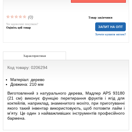
(0)
Товар закінчився
Чи задоволені покупкою?
ЗАПИТ НА ОПТ
Оцініть цей товар
Хочете купити оптом?
Характеристики
Код товару: 0206294
Матеріал: дерево
Довжина: 210 мм
Виготовлений з натурального дерева, Мадлер APS 93180
(21 см) виконує функцію перетирання фруктів і ягід для
коктейлів, наприклад, знаменитого мохіто, при приготуванні
якого такий інвентар використовують, щоб потовкти лайм і
м'яту. Це один з найважливіших інструментів професійного
бармена.