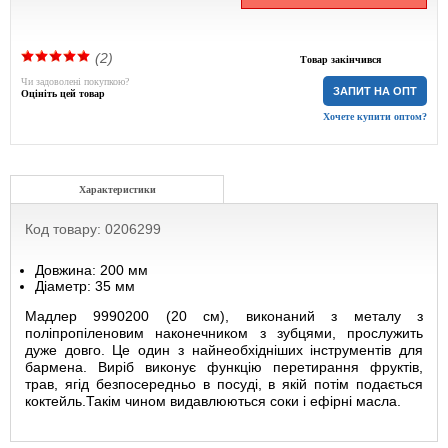
(2)
Товар закінчився
Чи задоволені покупкою?
ЗАПИТ НА ОПТ
Оцініть цей товар
Хочете купити оптом?
Характеристики
Код товару: 0206299
Довжина: 200 мм
Діаметр: 35 мм
Мадлер 9990200 (20 см), виконаний з металу з
поліпропіленовим наконечником з зубцями, прослужить
дуже довго. Це один з найнеобхідніших інструментів для
бармена. Виріб виконує функцію перетирання фруктів,
трав, ягід безпосередньо в посуді, в якій потім подається
коктейль.Такім чином видавлюються соки і ефірні масла.