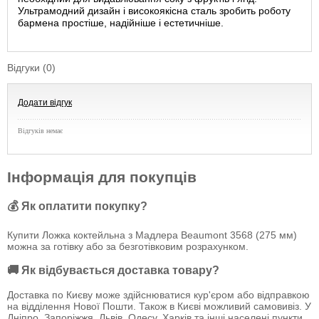
Ультрамодний дизайн і високоякісна сталь зробить роботу
бармена простіше, надійніше і естетичніше.
Відгуки (0)
Додати відгук
Відгуків немає
Інформація для покупців
💰 Як оплатити покупку?
Купити Ложка коктейльна з Мадлера Beaumont 3568 (275 мм)
можна за готівку або за безготівковим розрахунком.
🚚 Як відбувається доставка товару?
Доставка по Києву може здійснюватися кур'єром або відправкою
на відділення Нової Пошти. Також в Києві можливий самовивіз. У
Дніпро, Запоріжжя, Львів, Одесу, Харків та інші населені пункти