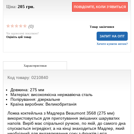
Ціна:
205
грн.
ПОВІДОМТЕ, КОЛИ З'ЯВИТЬСЯ
(0)
Товар закінчився
Чи задоволені покупкою?
ЗАПИТ НА ОПТ
Оцініть цей товар
Хочете купити оптом?
Характеристики
Код товару: 0210840
Довжина: 275 мм
Матеріал: високоякісна нержавіюча сталь
Полірування: дзеркальне
Країна виробник: Великобританія
Ложка коктейльна з Мадлера Beaumont 3568 (275 мм)
використовується для приготування змішаних шаруватих
напоїв. Виріб має спіральної ручкою, по якій, до самого дна
спускається інгредієнт, а на кінці знаходиться Мадлер, який
необхідний для видавлювання соку з фруктів і ягід.