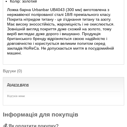
Колір: золотий
Ложка барна Urbanbar UB4043 (300 мм) виготовлена ​​з
нержавіючої полірованої сталі 18/8 преміального класу.
Покрита нітридом титану - це з'єднання титану та азоту.
Має високу зносостійкість, жароміцність і не окислюється.
Зовнішній вигляд покриття дуже схожий на золото, тому
виріб виглядає дуже дорого і вишукано. Продукція
британського бренду відрізняється своєю надійністю і
довговічністю і користується великим попитом серед
закладів HoReCa. Не допускається миття в посудомийній
машині.
Відгуки (0)
Додати відгук
Відгуків немає
Інформація для покупців
💰 Як оплатити покупку?