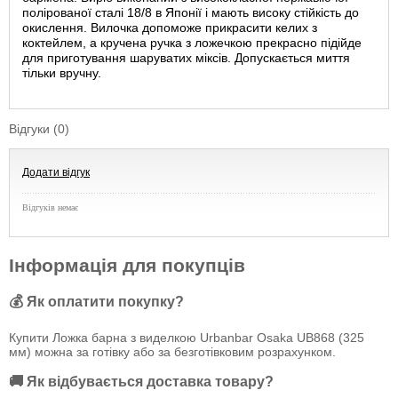
полірованої сталі 18/8 в Японії і мають високу стійкість до
окислення. Вилочка допоможе прикрасити келих з
коктейлем, а кручена ручка з ложечкою прекрасно підійде
для приготування шаруватих міксів. Допускається миття
тільки вручну.
Відгуки (0)
Додати відгук
Відгуків немає
Інформація для покупців
💰 Як оплатити покупку?
Купити Ложка барна з виделкою Urbanbar Osaka UB868 (325
мм) можна за готівку або за безготівковим розрахунком.
🚚 Як відбувається доставка товару?