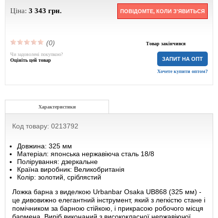
Ціна:
3 343
грн.
ПОВІДОМТЕ, КОЛИ З'ЯВИТЬСЯ
(0)
Товар закінчився
Чи задоволені покупкою?
ЗАПИТ НА ОПТ
Оцініть цей товар
Хочете купити оптом?
Характеристики
Код товару: 0213792
Довжина: 325 мм
Матеріал: японська нержавіюча сталь 18/8
Полірування: дзеркальне
Країна виробник: Великобританія
Колір: золотий, сріблястий
Ложка барна з виделкою Urbanbar Osaka UB868 (325 мм) -
це дивовижно елегантний інструмент, який з легкістю стане і
помічником за барною стійкою, і прикрасою робочого місця
бармена. Виріб виконаний з висококласної нержавіючої