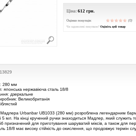
Ціна:
612
грн.
Оцінки покупців:
(0)
Чи задоволені покупкою?
Оцініть цей товар
213829
: 280 мм
: японська нержавіюча сталь 18/8
ання: дзеркальне
виробник: Великобританія
ріблястий
 Мадлера Urbanbar UB1033 (280 мм) розроблена легендарним бар
 і 5 мл. На кінці кручений ручки знаходиться Мадлер, який служить т
іб призначений для приготування шаруватий міксів, а також для пе
ль 18/8 має високу стійкість до окислення, що продовжує термін сл