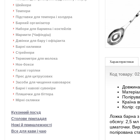
Шейкери
Темпери
Підставки для темпера і холдера
Барний організатор
Набори для бармена і коктейлів
Мармити (Чафіндіш)
Дзвінки для бару і офіціанта
Барні килимки
Стрейнери
Термометри для молока
Характеристики
Нок-бокси
Газові горілки
Код товару: 0
Прес для цитрусових
Засоби для чищення кавоварок
Довжина
Барні і кавові сувеніри
Матеріал
Пляшечки для біттера
Полірув
Мірні склянки
Країна 
Колір: с
Кухонний посуд
Ложка барна з
Столове приладдя
обсягу: 2,5 мл
Ножі й приналежності
шматочки. Вир
Все для кави і чаю
полірована ста