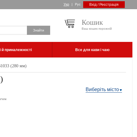
Укр
|
Рус
Вхід / Реєстрація
Кошик
Ваш кошик порожній
 й приналежності
Все для кави і чаю
1033 (280 мм)
)
Виберіть місто
ачем