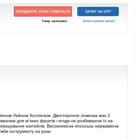
ПОВІДОМТЕ, КОЛИ З'ЯВИТЬСЯ
ЗАПИТ НА ОПТ
Товар закінчився
Хочете купити оптом?
меном Уейном Коллінзом. Двостороння ложечка має 2
овкачем для м'яких фруктів і ягоди не розбиваючи їх на
ремішування коктейлів. Високоякісна японська нержавіюча
ужби інструменту на роки.