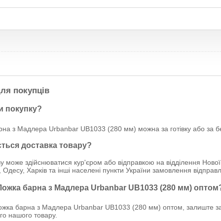
ля покупців
и покупку?
рна з Мадлера Urbanbar UB1033 (280 мм) можна за готівку або за б
ється доставка товару?
у може здійснюватися кур'єром або відправкою на відділення Нової
, Одесу, Харків та інші населені пункти України замовлення відпр
Ложка барна з Мадлера Urbanbar UB1033 (280 мм) оптом
жка барна з Мадлера Urbanbar UB1033 (280 мм) оптом, залиште зап
ого нашого товару.