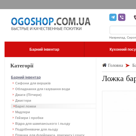
Наприклад, Сироп
Барний інвентар
Кухонний пос
Категорії
Головна
Б
Ложка бар
Барний інвентар
Сифони для вершків
Обладнання для газування води
Джаги (Пітчери)
Джиггери
Барні ложки
Мадлери
Гейзери і пробки
Відра для шампанського і льоду
Подрібнювачи для льоду
Пляшки для флейринга, дресингу і соусу