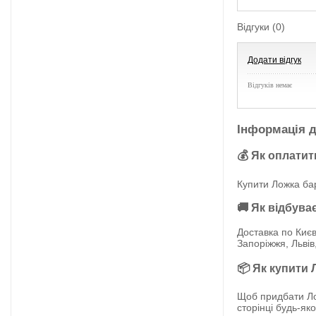
Відгуки (0)
Додати відгук
Відгуків немає
Інформація д
💰 Як оплатит
Купити Ложка ба
🚚 Як відбува
Доставка по Києв
Запоріжжя, Львів
📦 Як купити 
Щоб придбати Ло
сторінці будь-як