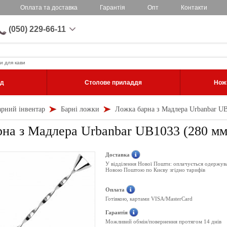
Оплата та доставка
Гарантія
Опт
Контакти
(050) 229-66-11
и для кави
уд
Столове приладдя
Ножі
арний інвентар
Барні ложки
Ложка барна з Мадлера Urbanbar UB
на з Мадлера Urbanbar UB1033 (280 мм
Доставка
У відділення Нової Пошти: оплачується одержув
Новою Поштою по Києву згідно тарифів
Оплата
Готівкою, картами VISA/MasterCard
Гарантія
Можливий обмін/повернення протягом 14 днів