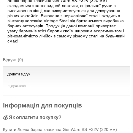
Ложка барна класична GenWare BS-F32V (320 мм)
складається з каплевидной ложечки, спіральної ручки з
вилочкою на кінці, яка використовується для декорування
різних коктейлів. Виконана з нержавіючої сталі і входить в
вінтажну колекцію Vintage Steel від британського виробника
барних аксесуарів. Продукція даної компанії привертає
увагу барменів всієї Європи своїм широким асортиментом і
різноманітністю лінійок в самому різному стилі на будь-який
смак!
Відгуки (0)
Додати відгук
Відгуків немає
Інформація для покупців
💰 Як оплатити покупку?
Купити Ложка барна класична GenWare BS-F32V (320 мм)