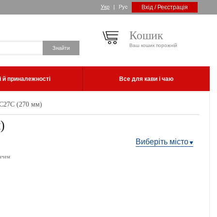
Укр
|
Рус
Вхід / Реєстрація
Кошик
Ваш кошик порожній
 й приналежності
Все для кави і чаю
C27C (270 мм)
)
Виберіть місто
ачем