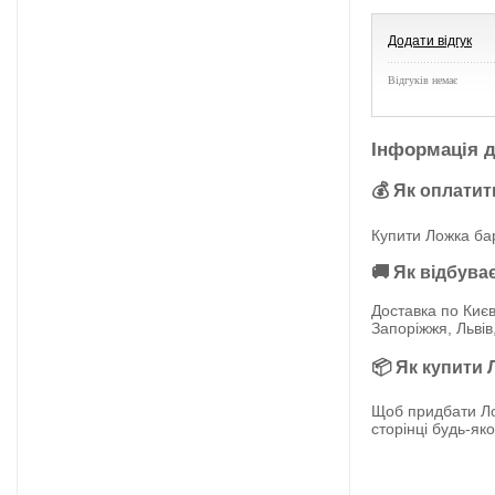
Додати відгук
Відгуків немає
Інформація д
💰 Як оплатит
Купити Ложка ба
🚚 Як відбува
Доставка по Києв
Запоріжжя, Львів
📦 Як купити
Щоб придбати Ло
сторінці будь-як