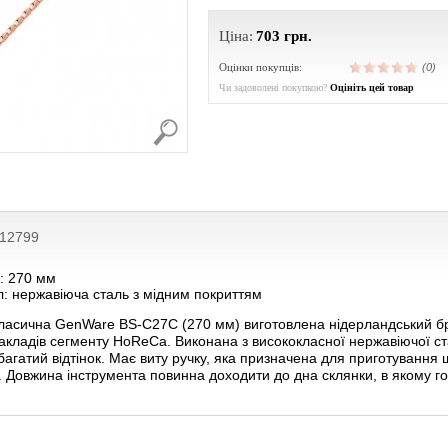
Ціна:
703
грн.
Оцінки покупців:
(0)
Чи задоволені покупкою?
Оцініть цей товар
212799
: 270 мм
: нержавіюча сталь з мідним покриттям
ласична GenWare BS-C27C (270 мм) виготовлена ​​нідерландський бр
акладів сегменту HoReCa. Виконана з висококласної нержавіючої ста
агатий відтінок. Має виту ручку, яка призначена для приготування ша
. Довжина інструмента повинна доходити до дна склянки, в якому го