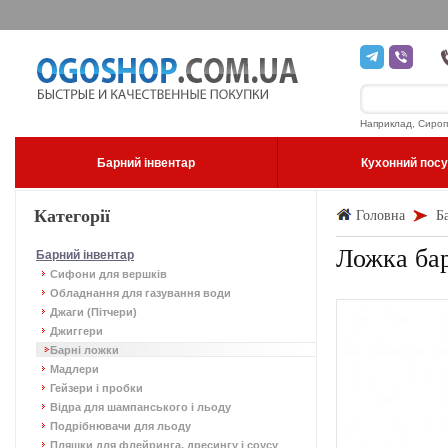
Наприклад, Сироп
Барний інвентар
Кухонний пос
Категорії
Головна
Б
Ложка ба
Барний інвентар
Сифони для вершків
Обладнання для газування води
Джаги (Пітчери)
Джиггери
Барні ложки
Мадлери
Гейзери і пробки
Відра для шампанського і льоду
Подрібнювачи для льоду
Пляшки для флейринга, дресингу і соусу