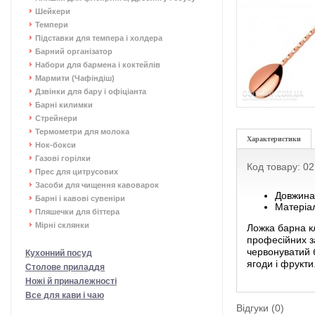
Шейкери
Темпери
Підставки для темпера і холдера
Барний організатор
Набори для бармена і коктейлів
Мармити (Чафіндіш)
Дзвінки для бару і офіціанта
Барні килимки
Стрейнери
Термометри для молока
Характеристики
Нок-бокси
Газові горілки
Код товару: 0
Прес для цитрусових
Засоби для чищення кавоварок
Довжина
Барні і кавові сувеніри
Матеріал
Пляшечки для біттера
Мірні склянки
Ложка барна к
професійних з
червонуватий б
Кухонний посуд
ягоди і фрукти
Столове приладдя
Ножі й приналежності
Все для кави і чаю
Відгуки (0)