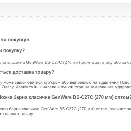
ля покупців
и покупку?
рна класична GenWare BS-C27C (270 мм) можна за готівку або за бе
ється доставка товару?
у може здійснюватися кур'єром або відправкою на відділення Нової
, Одесу, Харків та інші населені пункти України замовлення відпр
 Ложка барна класична GenWare BS-C27C (270 мм) оптом
жка барна класична GenWare BS-C27C (270 мм) оптом, залиште зап
ого нашого товару.