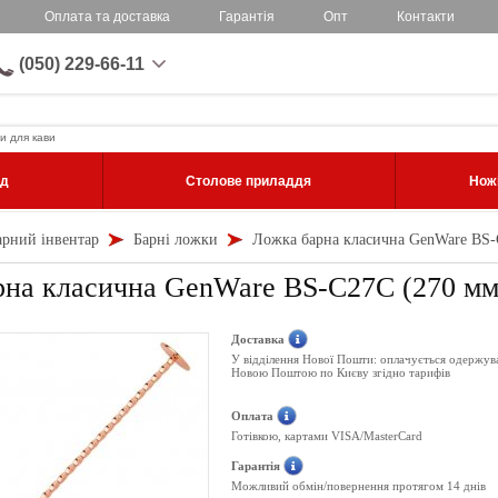
Оплата та доставка
Гарантія
Опт
Контакти
(050) 229-66-11
и для кави
уд
Столове приладдя
Ножі
арний інвентар
Барні ложки
Ложка барна класична GenWare BS-
рна класична GenWare BS-C27C (270 мм
Доставка
У відділення Нової Пошти: оплачується одержув
Новою Поштою по Києву згідно тарифів
Оплата
Готівкою, картами VISA/MasterCard
Гарантія
Можливий обмін/повернення протягом 14 днів