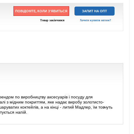
ПОВІДОМТЕ, КОЛИ З'ЯВИТЬСЯ
ЗАПИТ НА ОПТ
Товар закінчився
Хочете купити оптом?
ендом по виробництву аксесуарів і посуду для
лі з мідним покриттям, яке надає виробу золотисто-
руватих коктейлів, а на кінці - литий Мадлер, їм товчуть
тується напій.