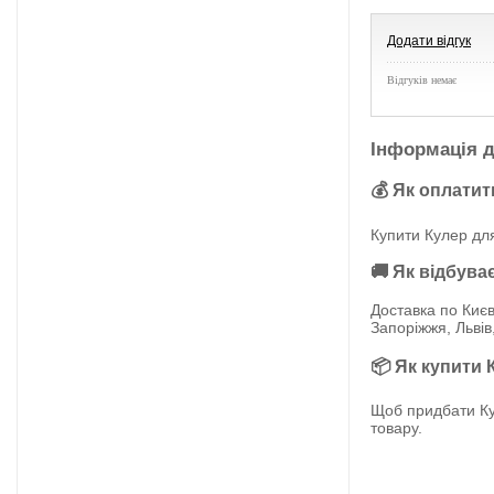
Додати відгук
Відгуків немає
Інформація д
💰 Як оплатит
Купити Кулер для
🚚 Як відбува
Доставка по Києв
Запоріжжя, Львів
📦 Як купити 
Щоб придбати Ку
товару.