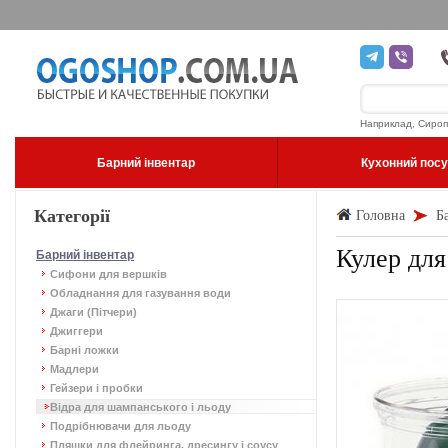
Наприклад, Сироп
Барний інвентар
Кухонний пос
Категорії
Головна
Б
Кулер для
Барний інвентар
Сифони для вершків
Обладнання для газування води
Джаги (Пітчери)
Джиггери
Барні ложки
Мадлери
Гейзери і пробки
Відра для шампанського і льоду
Подрібнювачи для льоду
Пляшки для флейринга, дресингу і соусу