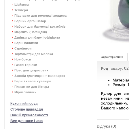
Шейкери
Темпери
Підставки для темпера і холдера
Барний організатор
Набори для бармена і коктейлів
Мармити (Чафіндіш)
Дзвінки для бару і офіціанта
Барні килимки
Стрейнери
Термометри для молока
Характеристики
Нок-бокси
Газові горілки
Код товару: 0
Прес для цитрусових
Засоби для чищення кавоварок
Матеріа
Барні і кавові сувеніри
Розмір: 
Пляшечки для біттера
Мірні склянки
Кулер для вин
незамінний ін
холодильнику,
Кухонний посуд
Вашого напою
Столове приладдя
Ножі й приналежності
Все для кави і чаю
Відгуки (0)