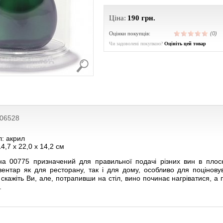
Ціна:
190
грн.
Оцінки покупців:
(0)
Чи задоволені покупкою?
Оцініть цей товар
206528
л: акрил
14,7 х 22,0 х 14,2 см
а 00775 призначений для правильної подачі різних вин в плоск
вентар як для ресторану, так і для дому, особливо для поцінову
 скажіть Ви, але, потрапивши на стіл, вино починає нагріватися, 
.