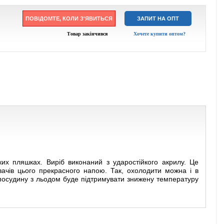
ПОВІДОМТЕ, КОЛИ З'ЯВИТЬСЯ
ЗАПИТ НА ОПТ
Товар закінчився
Хочете купити оптом?
их пляшках. Виріб виконаний з ударостійкого акрилу. Це
вачів цього прекрасного напою. Так, охолодити можна і в
а посудину з льодом буде підтримувати знижену температуру