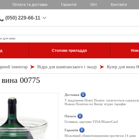
Оплата та доставка
Гарантія
Опт
Контакти
(050) 229-66-11
и для кави
уд
Столове приладдя
Ножі
арний інвентар
Відра для шампанського і льоду
Кулер для вина 0
 вина 00775
Доставка
У відділення Нової Пошти: оплачується одержув
Новою Поштою по Києву згідно тарифів
Оплата
Готівкою, картами VISA/MasterCard
Гарантія
Можливий обмін/повернення протягом 14 днів