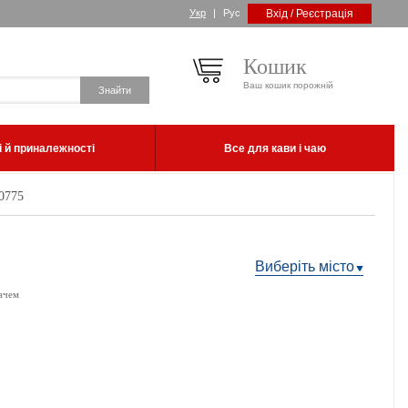
Укр
|
Рус
Вхід / Реєстрація
Кошик
Ваш кошик порожній
 й приналежності
Все для кави і чаю
0775
Виберіть місто
ачем