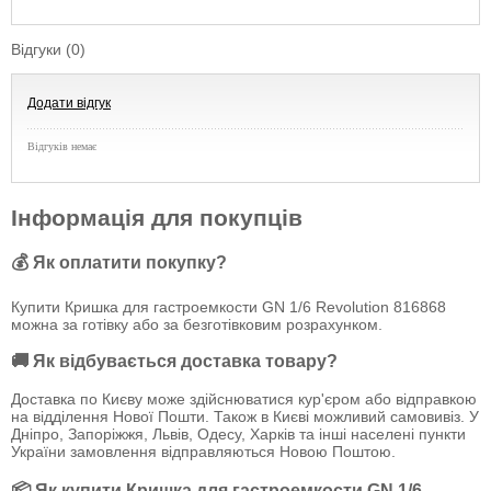
Відгуки (0)
Додати відгук
Відгуків немає
Інформація для покупців
💰 Як оплатити покупку?
Купити Кришка для гастроемкости GN 1/6 Revolution 816868
можна за готівку або за безготівковим розрахунком.
🚚 Як відбувається доставка товару?
Доставка по Києву може здійснюватися кур'єром або відправкою
на відділення Нової Пошти. Також в Києві можливий самовивіз. У
Дніпро, Запоріжжя, Львів, Одесу, Харків та інші населені пункти
України замовлення відправляються Новою Поштою.
📦 Як купити Кришка для гастроемкости GN 1/6