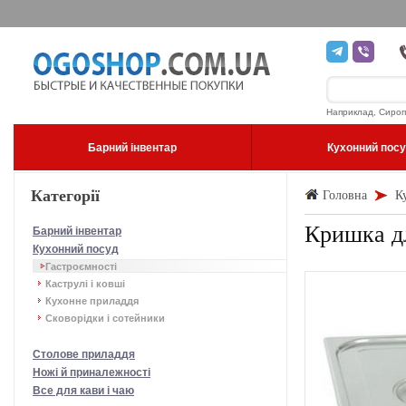
Наприклад, Сироп
Барний інвентар
Кухонний пос
Категорії
Головна
К
Кришка дл
Барний інвентар
Кухонний посуд
Гастроємності
Каструлі і ковші
Кухонне приладдя
Сковорідки і сотейники
Столове приладдя
Ножі й приналежності
Все для кави і чаю