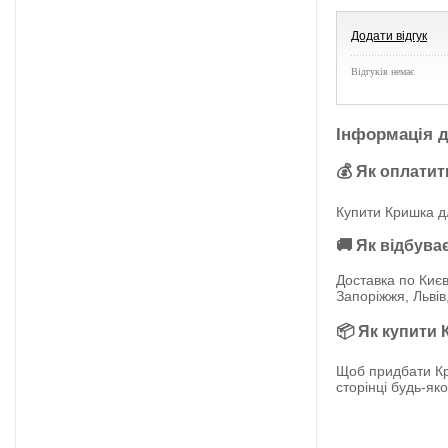
Додати відгук
Відгуків немає
Інформація д
💰 Як оплатит
Купити Кришка дл
🚚 Як відбува
Доставка по Києв
Запоріжжя, Львів
📦 Як купити 
Щоб придбати Кр
сторінці будь-як