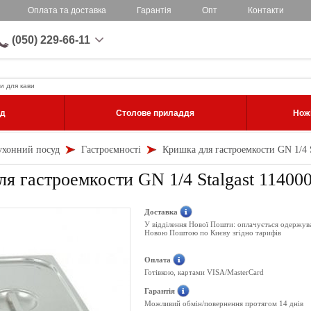
Оплата та доставка
Гарантія
Опт
Контакти
(050) 229-66-11
и для кави
уд
Столове приладдя
Ножі
ухонний посуд
Гастроємності
Кришка для гастроемкости GN 1/4 S
я гастроемкости GN 1/4 Stalgast 11400
Доставка
У відділення Нової Пошти: оплачується одержув
Новою Поштою по Києву згідно тарифів
Оплата
Готівкою, картами VISA/MasterCard
Гарантія
Можливий обмін/повернення протягом 14 днів