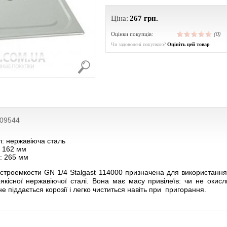
Ціна:
267
грн.
Оцінки покупців:
(0)
Чи задоволені покупкою?
Оцініть цей товар
209544
л: нержавіюча сталь
 162 мм
: 265 мм
строемкости GN 1/4 Stalgast 114000 призначена для використання 
оякісної нержавіючої сталі. Вона має масу привілеїв: чи не окисл
е піддається корозії і легко чиститься навіть при пригорання.