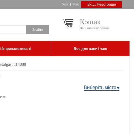
Укр
|
Рус
Вхід / Реєстрація
Кошик
Ваш кошик порожній
 й приналежності
Все для кави і чаю
talgast 114000
0
Виберіть місто
ачем