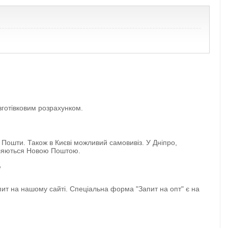
зготівковим розрахунком.
 Пошти. Також в Києві можливий самовивіз. У Дніпро,
авляються Новою Поштою.
?
ит на нашому сайті. Спеціальна форма "Запит на опт" є на