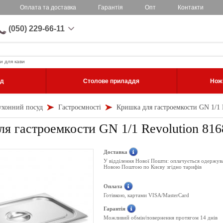
Оплата та доставка
Гарантія
Опт
Контакти
(050) 229-66-11
и для кави
уд
Столове приладдя
Ножі
ухонний посуд
Гастроємності
Кришка для гастроемкости GN 1/1 
я гастроемкости GN 1/1 Revolution 816
Доставка
У відділення Нової Пошти: оплачується одержув
Новою Поштою по Києву згідно тарифів
Оплата
Готівкою, картами VISA/MasterCard
Гарантія
Можливий обмін/повернення протягом 14 днів