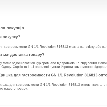
ля покупців
и покупку?
я гастроемкости GN 1/1 Revolution 816813 можна за готівку або за
ється доставка товару?
у може здійснюватися кур'єром або відправкою на відділення Нової
, Одесу, Харків та інші населені пункти України замовлення відпр
Кришка для гастроемкости GN 1/1 Revolution 816813 опт
ишка для гастроемкости GN 1/1 Revolution 816813 оптом, залиште з
ого нашого товару.