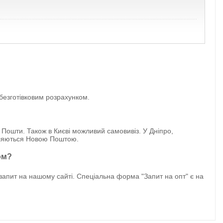
 безготівковим розрахунком.
 Пошти. Також в Києві можливий самовивіз. У Дніпро,
авляються Новою Поштою.
ом?
апит на нашому сайті. Спеціальна форма "Запит на опт" є на