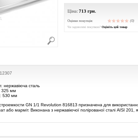
Ціна:
713
грн.
Оцінки покупців:
(0)
Чи задоволені покупкою?
Оцініть цей товар
212307
л: нержавіюча сталь
 325 мм
: 530 мм
строемкости GN 1/1 Revolution 816813 призначена для використанн
т або марміт. Виконана з нержавіючої полірованої сталі AISI 201, як