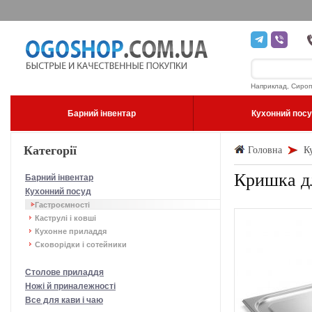
Наприклад, Сироп
Барний інвентар
Кухонний пос
Категорії
Головна
К
Кришка дл
Барний інвентар
Кухонний посуд
Гастроємності
Каструлі і ковші
Кухонне приладдя
Сковорідки і сотейники
Столове приладдя
Ножі й приналежності
Все для кави і чаю