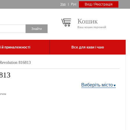
Укр
|
Рус
Вхід / Реєстрація
Кошик
Ваш кошик порожній
 й приналежності
Все для кави і чаю
Revolution 816813
813
Виберіть місто
ачем