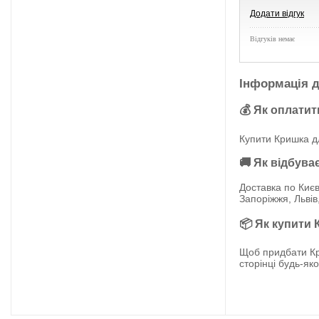
Додати відгук
Відгуків немає
Інформація д
💰 Як оплатит
Купити Кришка дл
🚚 Як відбува
Доставка по Києв
Запоріжжя, Львів
📦 Як купити 
Щоб придбати Кр
сторінці будь-як