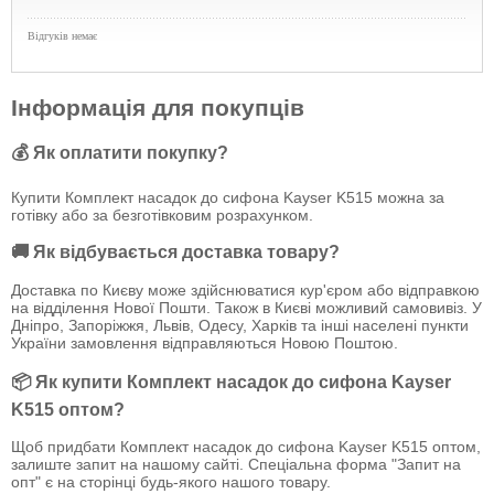
Відгуків немає
Інформація для покупців
💰 Як оплатити покупку?
Купити Комплект насадок до сифона Kayser K515 можна за
готівку або за безготівковим розрахунком.
🚚 Як відбувається доставка товару?
Доставка по Києву може здійснюватися кур'єром або відправкою
на відділення Нової Пошти. Також в Києві можливий самовивіз. У
Дніпро, Запоріжжя, Львів, Одесу, Харків та інші населені пункти
України замовлення відправляються Новою Поштою.
📦 Як купити Комплект насадок до сифона Kayser
K515 оптом?
Щоб придбати Комплект насадок до сифона Kayser K515 оптом,
залиште запит на нашому сайті. Спеціальна форма "Запит на
опт" є на сторінці будь-якого нашого товару.