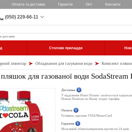
Оплата та доставка
Гарантія
Опт
Контакти
(050) 229-66-11
и для кави
уд
Столове приладдя
Ножі
арний інвентар
Обладнання для газування води
Комплект пляшок 
пляшок для газованої води SodaStream R
Доставка
У відділення Нової Пошти: оплачується одержув
Новою Поштою по Києву згідно тарифів
Оплата
Готівкою, картами VISA/MasterCard
Гарантія
Можливий обмін/повернення протягом 14 днів