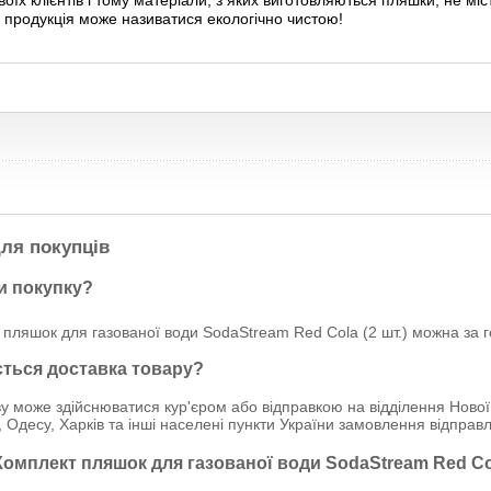
воїх клієнтів і тому матеріали, з яких виготовляються пляшки, не мі
 продукція може називатися екологічно чистою!
ля покупців
и покупку?
пляшок для газованої води SodaStream Red Cola (2 шт.) можна за го
ється доставка товару?
у може здійснюватися кур'єром або відправкою на відділення Нової
, Одесу, Харків та інші населені пункти України замовлення відпр
Комплект пляшок для газованої води SodaStream Red Col