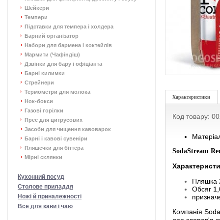
Шейкери
Темпери
Підставки для темпера і холдера
Барний організатор
Набори для бармена і коктейлів
Мармити (Чафіндіш)
Дзвінки для бару і офіціанта
Барні килимки
Стрейнери
Термометри для молока
Характеристики
Нок-бокси
Газові горілки
Код товару: 0
Прес для цитрусових
Засоби для чищення кавоварок
Матеріал
Барні і кавові сувеніри
Пляшечки для біттера
SodaStream Red
Мірні склянки
Характеристи
Кухонний посуд
Пляшка 
Столове приладдя
Обсяг 1,
Ножі й приналежності
признач
Все для кави і чаю
Компанія Sodas