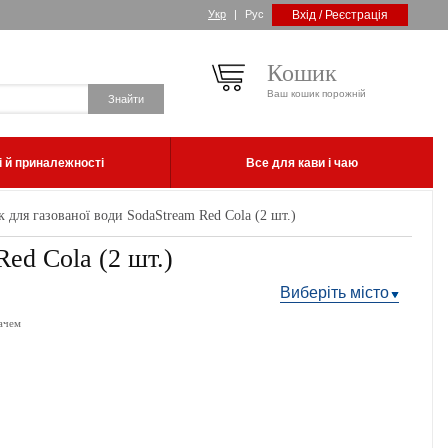
Укр
|
Рус
Вхід / Реєстрація
Кошик
Ваш кошик порожній
 й приналежності
Все для кави і чаю
для газованої води SodaStream Red Cola (2 шт.)
ed Cola (2 шт.)
Виберіть місто
ачем