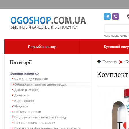
Наприклад, Сироп
Барний інвентар
Кухонний пос
Категорії
Головна
Б
Комплект 
Барний інвентар
Сифони для вершків
Обладнання для газування води
Джаги (Пітчери)
Джиггери
Барні ложки
Мадлери
Гейзери і пробки
Відра для шампанського і льоду
Подрібнювачи для льоду
Пляшки для флейринга, дресингу і соусу