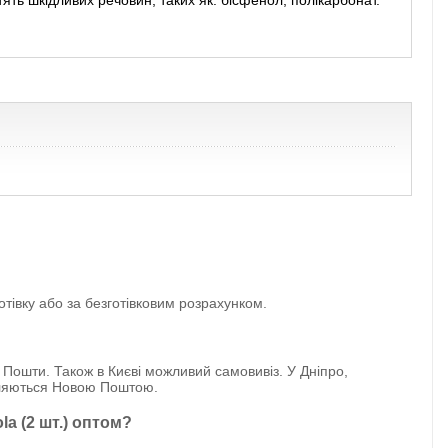
стять шкідливих речовин, таких як: бісфенол, полікарбонат.
тівку або за безготівковим розрахунком.
 Пошти. Також в Києві можливий самовивіз. У Дніпро,
авляються Новою Поштою.
a (2 шт.) оптом?