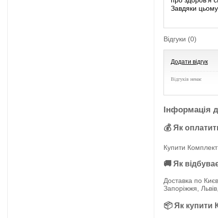
про здоров'я с
Завдяки цьому
Відгуки (0)
Додати відгук
Відгуків немає
Інформація д
💰 Як оплатит
Купити Комплект 
🚚 Як відбува
Доставка по Києв
Запоріжжя, Львів
📦 Як купити 