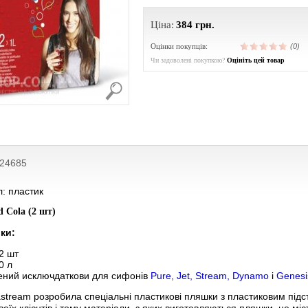
Ціна:
384
грн.
Оцінки покупців:
(0)
Чи задоволені покупкою?
Оцініть цей товар
024685
: пластик
 Cola (2 шт)
ки:
2 шт
0 л
ений исключ
даткови для сифонів
Pure
, Jet, Stream, Dynamo
і
Genesi
tream розробила спеціальні пластикові пляшки з пластиковим підста