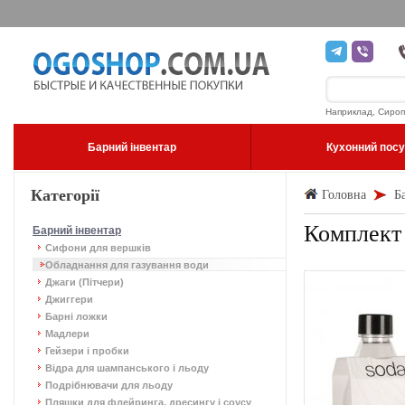
Наприклад, Сироп
Барний інвентар
Кухонний пос
Категорії
Головна
Б
Комплект 
Барний інвентар
Сифони для вершків
Обладнання для газування води
Джаги (Пітчери)
Джиггери
Барні ложки
Мадлери
Гейзери і пробки
Відра для шампанського і льоду
Подрібнювачи для льоду
Пляшки для флейринга, дресингу і соусу