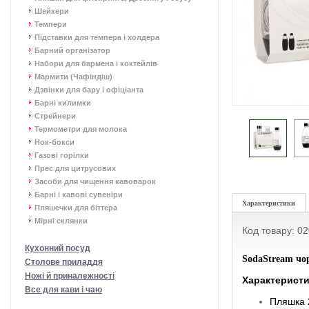
Шейкери
Темпери
Підставки для темпера і холдера
Барний організатор
Набори для бармена і коктейлів
Мармити (Чафіндіш)
Дзвінки для бару і офіціанта
Барні килимки
Стрейнери
Термометри для молока
Нок-бокси
Газові горілки
Прес для цитрусових
Засоби для чищення кавоварок
Барні і кавові сувеніри
Характеристики
Пляшечки для біттера
Мірні склянки
Код товару: 0
Кухонний посуд
SodaStream чор
Столове приладдя
Ножі й приналежності
Характеристи
Все для кави і чаю
Пляшка 