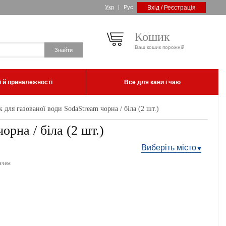
Укр
|
Рус
Вхід / Реєстрація
Кошик
Ваш кошик порожній
 й приналежності
Все для кави і чаю
для газованої води SodaStream чорна / біла (2 шт.)
рна / біла (2 шт.)
Виберіть місто
ачем