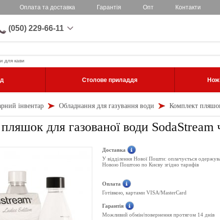
Оплата та доставка
Гарантія
Опт
Контакти
(050) 229-66-11
и для кави
уд
Столове приладдя
Ножі
арний інвентар
Обладнання для газування води
Комплект пляшок 
пляшок для газованої води SodaStream чо
Доставка
У відділення Нової Пошти: оплачується одержув
Новою Поштою по Києву згідно тарифів
Оплата
Готівкою, картами VISA/MasterCard
Гарантія
Можливий обмін/повернення протягом 14 днів