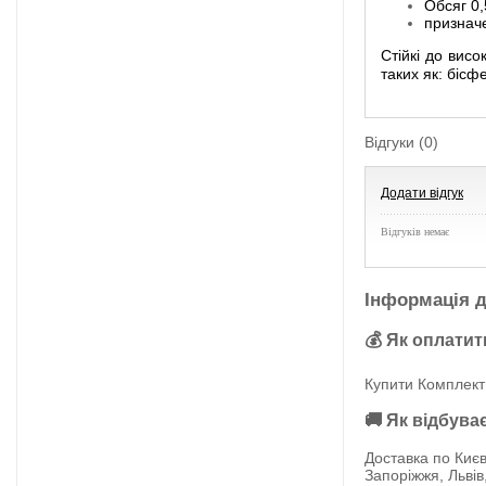
Обсяг 0,
признач
Стійкі до висо
таких як: бісф
Відгуки (0)
Додати відгук
Відгуків немає
Інформація д
💰 Як оплатит
Купити Комплект 
🚚 Як відбува
Доставка по Києв
Запоріжжя, Львів