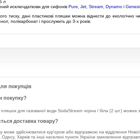
5 л
ений исключ
даткови для сифонів
Pure
, Jet, Stream, Dynamo
і
Genesi
кого тиску, дані пластикові пляшки можна віднести до екологічно чи
енол, полікарбонат і прослужить до 3-х років.
ля покупців
и покупку?
пляшок для газованої води SodaStream чорна / біла (2 шт.) можна за
ється доставка товару?
у може здійснюватися кур'єром або відправкою на відділення Нової
, Одесу, Харків та інші населені пункти України замовлення відпр