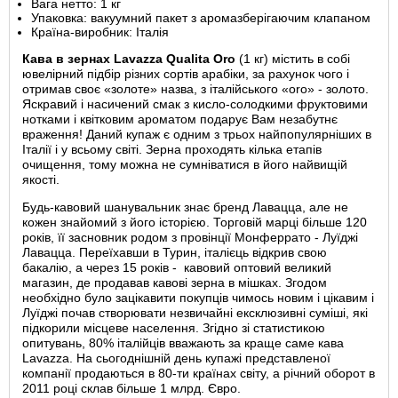
Вага нетто: 1 кг
Упаковка: вакуумний пакет з аромазберігаючим клапаном
Країна-виробник: Італія
Кава в зернах Lavazza Qualita Oro
(1 кг) містить в собі
ювелірний підбір різних сортів арабіки, за рахунок чого і
отримав своє «золоте» назва, з італійського «oro» - золото.
Яскравий і насичений смак з кисло-солодкими фруктовими
нотками і квітковим ароматом подарує Вам незабутнє
враження! Даний купаж є одним з трьох найпопулярніших в
Італії і у всьому світі. Зерна проходять кілька етапів
очищення, тому можна не сумніватися в його найвищій
якості.
Будь-кавовий шанувальник знає бренд Лавацца, але не
кожен знайомий з його історією. Торговій марці більше 120
років, її засновник родом з провінції Монферрато - Луїджі
Лавацца. Переїхавши в Турин, італієць відкрив свою
бакалію, а через 15 років - кавовий оптовий великий
магазин, де продавав кавові зерна в мішках. Згодом
необхідно було зацікавити покупців чимось новим і цікавим і
Луїджі почав створювати незвичайні ексклюзивні суміші, які
підкорили місцеве населення. Згідно зі статистикою
опитувань, 80% італійців вважають за краще саме кава
Lavazza. На сьогоднішній день купажі представленої
компанії продаються в 80-ти країнах світу, а річний оборот в
2011 році склав більше 1 млрд. Євро.