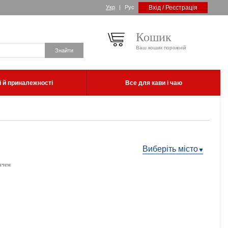
Укр
|
Рус
Вхід / Реєстрація
Кошик
Ваш кошик порожній
 й приналежності
Все для кави і чаю
Виберіть місто
ачем