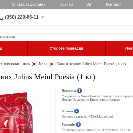
Оплата та доставка
Гарантія
Опт
Контакти
(050) 229-66-11
и для кави
уд
Столове приладдя
Ножі
се для кави і чаю
Кава
Кава в зернах Julius Meinl Poesia (1 кг)
нах Julius Meinl Poesia (1 кг)
Доставка
У відділення Нової Пошти: оплачується одержув
Новою Поштою по Києву згідно тарифів
Оплата
Готівкою, картами VISA/MasterCard
Гарантія
Можливий обмін/повернення протягом 14 днів