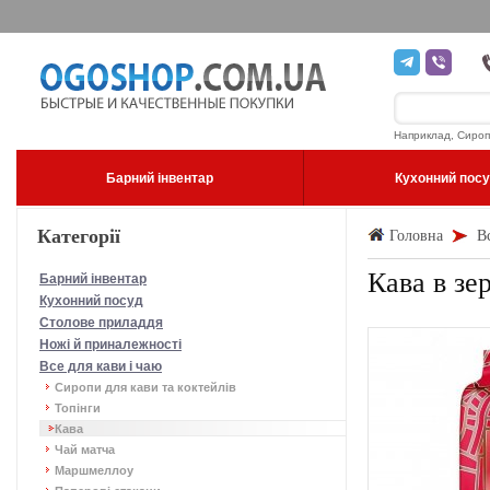
Наприклад, Сироп
Барний інвентар
Кухонний пос
Категорії
Головна
В
Кава в зер
Барний інвентар
Кухонний посуд
Столове приладдя
Ножі й приналежності
Все для кави і чаю
Сиропи для кави та коктейлів
Топінги
Кава
Чай матча
Маршмеллоу