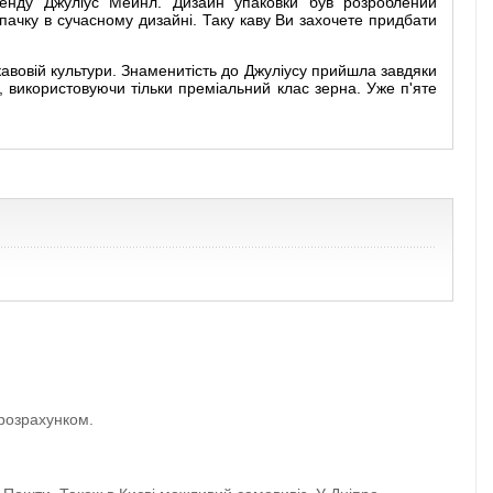
ренду Джуліус Мейнл. Дизайн упаковки був розроблений
чку в сучасному дизайні. Таку каву Ви захочете придбати
кавовій культури. Знаменитість до Джуліусу прийшла завдяки
, використовуючи тільки преміальний клас зерна. Уже п'яте
 розрахунком.