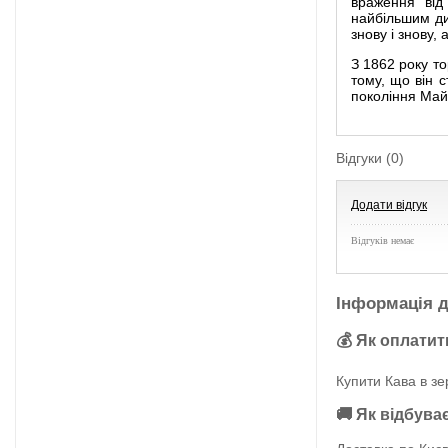
враження від
найбільшим ди
знову і знову
З 1862 року то
тому, що він 
покоління Майн
Відгуки (0)
Додати відгук
Відгуків немає
Інформація д
💰 Як оплатит
Купити Кава в зер
🚚 Як відбува