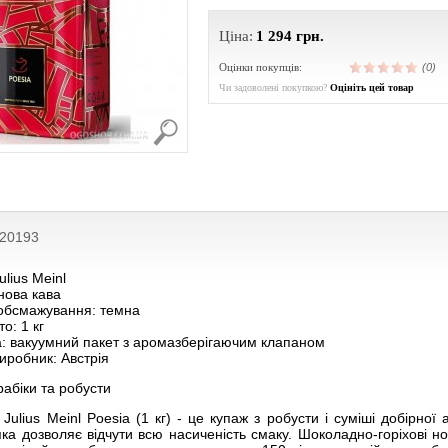
Ціна:
1 294
грн.
Оцінки покупців:
(0)
Чи задоволені покупкою?
Оцініть цей товар
220193
ulius Meinl
нова кава
 обсмажування: темна
о: 1 кг
а: вакуумний пакет з аромазберігаючим клапаном
иробник: Австрія
абіки та робусти
Julius Meinl Poesia (1 кг) - це купаж з робусти і суміші добірно
ка дозволяє відчути всю насиченість смаку. Шоколадно-горіхові н