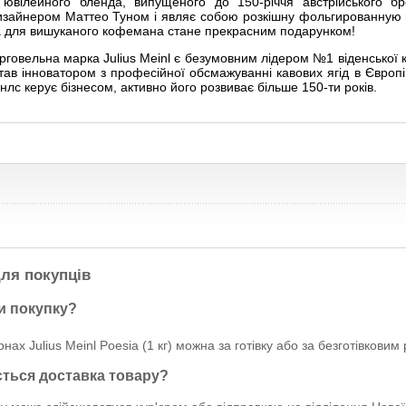
 ювілейного бленда, випущеного до 150-річчя австрійського б
зайнером Маттео Туном і являє собою розкішну фольгированную па
, а для вишуканого кофемана стане прекрасним подарунком!
рговельна марка Julius Meinl є безумовним лідером №1 віденської 
став інноватором з професійної обсмажуванні кавових ягід в Європі
лс керує бізнесом, активно його розвиває більше 150-ти років.
ля покупців
и покупку?
нах Julius Meinl Poesia (1 кг) можна за готівку або за безготівковим
ється доставка товару?