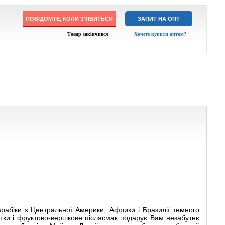
ПОВІДОМТЕ, КОЛИ З'ЯВИТЬСЯ
ЗАПИТ НА ОПТ
Товар закінчився
Хочете купити оптом?
ї арабіки з Центральної Америки, Африки і Бразилії темного
отки і фруктово-вершкове післясмак подарує Вам незабутнє