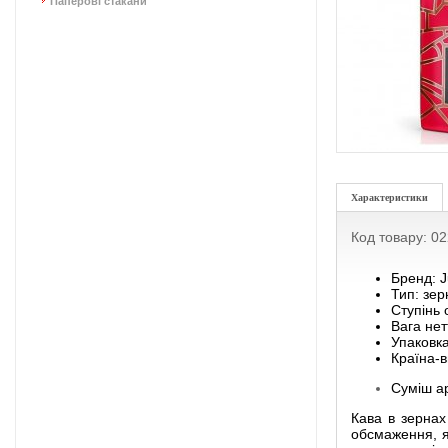
Паперові стакани
Характеристики
Код товару: 0
Бренд: J
Тип: зер
Ступінь
Вага нетт
Упаковк
Країна-в
Суміш ар
Кава в зернах 
обсмаження, я