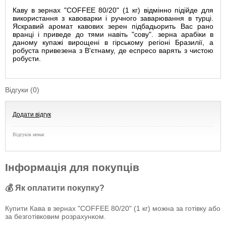
Каву в зернах "COFFEE 80/20" (1 кг) відмінно підійде для
використання з кавоварки і ручного заварювання в турці.
Яскравий аромат кавових зерен підбадьорить Вас рано
вранці і приведе до тями навіть "сову". зерна арабіки
в
даному купажі вирощені в гірському регіоні Бразилії, а
робуста привезена з В'єтнаму, де еспресо варять з чистою
робусти.
Відгуки (0)
Додати відгук
Відгуків немає
Інформація для покупців
💰 Як оплатити покупку?
Купити Кава в зернах "COFFEE 80/20" (1 кг) можна за готівку або
за безготівковим розрахунком.