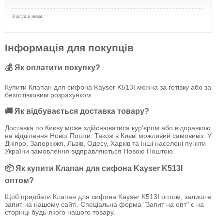
Відгуків немає
Інформація для покупців
💰 Як оплатити покупку?
Купити Клапан для сифона Kayser K513I можна за готівку або за
безготівковим розрахунком.
🚚 Як відбувається доставка товару?
Доставка по Києву може здійснюватися кур'єром або відправкою
на відділення Нової Пошти. Також в Києві можливий самовивіз. У
Дніпро, Запоріжжя, Львів, Одесу, Харків та інші населені пункти
України замовлення відправляються Новою Поштою.
📦 Як купити Клапан для сифона Kayser K513I
оптом?
Щоб придбати Клапан для сифона Kayser K513I оптом, залиште
запит на нашому сайті. Спеціальна форма "Запит на опт" є на
сторінці будь-якого нашого товару.