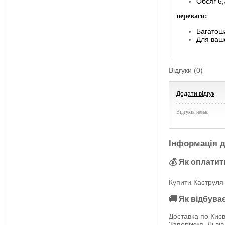
Обсяг 6,
переваги:
Багатош
Для вашо
Відгуки (0)
Додати відгук
Відгуків немає
Інформація д
💰 Як оплатит
Купити Каструля 
🚚 Як відбува
Доставка по Києв
Запоріжжя, Львів