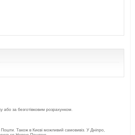
ку або за безготівковим розрахунком.
 Пошти. Також в Києві можливий самовивіз. У Дніпро,
авляються Новою Поштою.