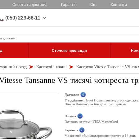
Оплата та доставка
Гарантія
Опт
Контакти
(050) 229-66-11
и для кави
уд
Столове приладдя
Ножі
ухонний посуд
Каструлі і ковші
Каструля Vitesse Tansanne VS-тис
Vitesse Tansanne VS-тисячі чотиреста тр
Доставка
У відділення Нової Пошти: оплачується одержув
Новою Поштою по Києву згідно тарифів
Оплата
Готівкою, картами VISA/MasterCard
Гарантія
Можливий обмін/повернення протягом 14 днів