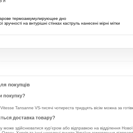
3 л
арове термоаккумулирующее дно
ї зручності на внтурішні стінках каструль нанесені мірні мітки
ля покупців
и покупку?
Vitesse Tansanne VS-тисячі чотиреста тридцять вісім можна за готів
ється доставка товару?
у може здійснюватися кур'єром або відправкою на відділення Нової
, Одесу, Харків та інші населені пункти України замовлення відпр