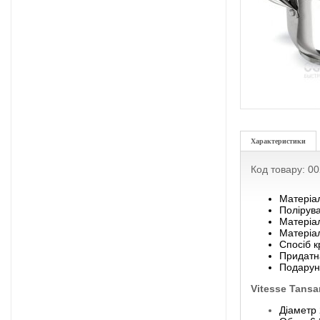
Характеристики
Код товару: 0
Матеріал
Полірув
Матеріал
Матеріал
Спосіб к
Придатна
Подарунк
Vitesse Tans
Діаметр