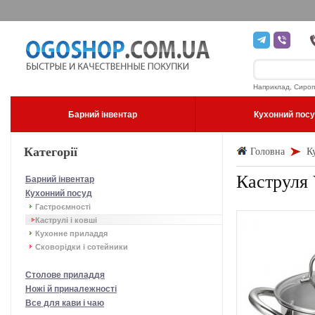
Наприклад, Сироп
Барний інвентар
Кухонний пос
Категорії
Головна
К
Каструля 
Барний інвентар
Кухонний посуд
Гастроємності
Каструлі і ковші
Кухонне приладдя
Сковорідки і сотейники
Столове приладдя
Ножі й приналежності
Все для кави і чаю