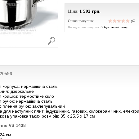
Ціна:
1 592
грн.
Оцінки покупців:
(0)
Чи задоволені покупкою?
Оцініть цей товар
020596
 корпуса: нержавіюча сталь
ання: дзеркальне
 кришки: термостійке скло
 ручок: нержавіюча сталь
ріплення ручок: заклепувальний
 для наступних плит: індукційних, газових, склокерамічних, електр
ова упаковка таких розмірів: 35 х 25,5 х 17 см
anne VS-1438
 24 см