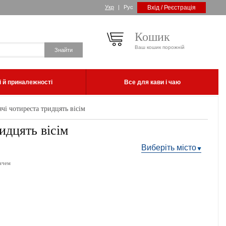
Укр
|
Рус
Вхід / Реєстрація
Кошик
Ваш кошик порожній
 й приналежності
Все для кави і чаю
ячі чотиреста тридцять вісім
идцять вісім
Виберіть місто
ачем